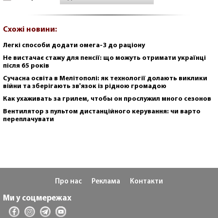
Схожі новини:
Легкі способи додати омега-3 до раціону
Не вистачає стажу для пенсії: що можуть отримати українці
після 65 років
Сучасна освіта в Мелітополі: як технології долають виклики
війни та зберігають зв'язок із рідною громадою
Как ухаживать за грилем, чтобы он прослужил много сезонов
Вентилятор з пультом дистанційного керування: чи варто
переплачувати
Про нас
Реклама
Контакти
Ми у соцмережах