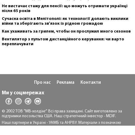
Не вистачає стажу для пенсії: що можуть отримати українці
після 65 років
Сучасна освіта в Мелітополі: як технології долають виклики
війни та зберігають зв'язок із рідною громадою
Как ухаживать за грилем, чтобы он прослужил много сезонов
Вентилятор з пультом дистанційного керування: чи варто
переплачувати
Про нас
Реклама
Контакти
Ми у соцмережах
© 2002 ТОВ "МВ-холдінг" Всі права захищені. Сайт виготовлено за
підтримки посольства США. Наш стратегічний інвестор - MDIF.
Наші партнери в Україні - УАМБ та АНРВУ. Матеріали з позначкою
"Реклама" та "*" розміщуються на правах реклами.