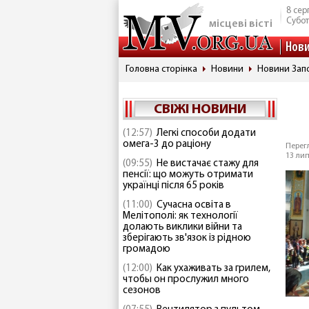
8 сер
Субо
місцеві вісті
Нов
Головна сторінка
Новини
Новини Запо
СВІЖІ НОВИНИ
(12:57)
Легкі способи додати
омега-3 до раціону
Перегл
13 лип
(09:55)
Не вистачає стажу для
пенсії: що можуть отримати
українці після 65 років
(11:00)
Сучасна освіта в
Мелітополі: як технології
долають виклики війни та
зберігають зв'язок із рідною
громадою
(12:00)
Как ухаживать за грилем,
чтобы он прослужил много
сезонов