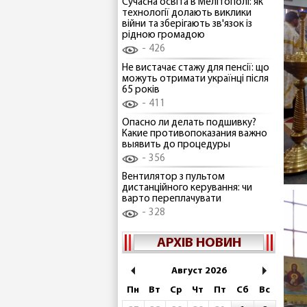
Сучасна освіта в Мелітополі: як
технології долають виклики
війни та зберігають зв'язок із
рідною громадою
426
Не вистачає стажу для пенсії: що
можуть отримати українці після
65 років
411
Опасно ли делать подшивку?
Какие противопоказания важно
выявить до процедуры
356
Вентилятор з пультом
дистанційного керування: чи
варто переплачувати
328
АРХІВ НОВИН
Август 2026
Пн
Вт
Ср
Чт
Пт
Сб
Вс