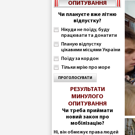
ОПИТУВАННЯ
Чи плануєте вже літню
відпустку?
Нікуди не поїду, буду
працювати та донатити
Планую відпустку
цікавими місцями України
Поїду за кордон
Тільки мрію про море
ПРОГОЛОСУВАТИ
РЕЗУЛЬТАТИ
МИНУЛОГО
ОПИТУВАННЯ
Чи треба приймати
новий закон про
мобілізацію?
Ні, він обмежує права людей