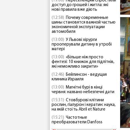
(19:00)
Переселенцям спростили
доступ до грошей і житла: які
нові правила вже діють
(12:58)
Почему современные
шины становятся важной частью
экономичной эксплуатации
автомобиля
(13:00)
У Львові хірурги
прооперували дитину в утробі
матері
(13:00)
«Більше ніж просто
фентезі: 10 книжок для підлітків,
які неможливо закрити»
(12:46)
Бейлинсон - ведущая
клиника Израиля
(13:00)
Магнітні бурі в кінці
червня: названо небезпечні дати
(15:31)
Стовбурові клітини
рослин, гіалурон і кератин: наука,
на якій стоїть Abril et Nature
(15:21)
Частотные
преобразователи Danfoss