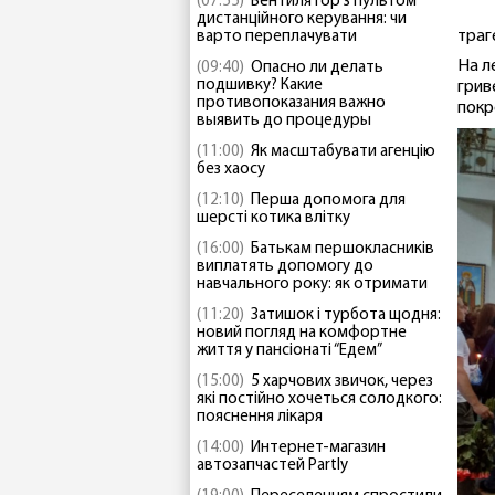
(07:55)
Вентилятор з пультом
дистанційного керування: чи
траг
варто переплачувати
На л
(09:40)
Опасно ли делать
подшивку? Какие
грив
противопоказания важно
покр
выявить до процедуры
(11:00)
Як масштабувати агенцію
без хаосу
(12:10)
Перша допомога для
шерсті котика влітку
(16:00)
Батькам першокласників
виплатять допомогу до
навчального року: як отримати
(11:20)
Затишок і турбота щодня:
новий погляд на комфортне
життя у пансіонаті “Едем”
(15:00)
5 харчових звичок, через
які постійно хочеться солодкого:
пояснення лікаря
(14:00)
Интернет-магазин
автозапчастей Partly