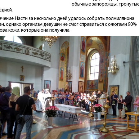
обычные запорожцы, тронуты
едией.
ечение Насти за несколько дней удалось собрать полмиллиона
ен, однако организм девушки не смог справиться с ожогами 90%
ова кожи, которые она получила.