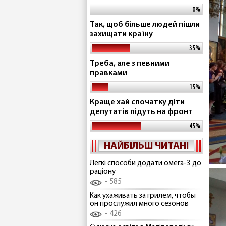
0%
Так, щоб більше людей пішли
захищати країну
35%
Треба, але з певними
правками
15%
Краще хай спочатку діти
депутатів підуть на фронт
45%
НАЙБІЛЬШ ЧИТАНІ
Легкі способи додати омега-3 до
раціону
585
Как ухаживать за грилем, чтобы
он прослужил много сезонов
426