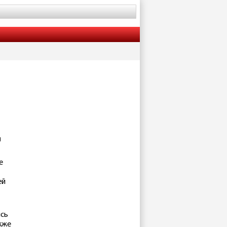
м
е
ей
сь
акже