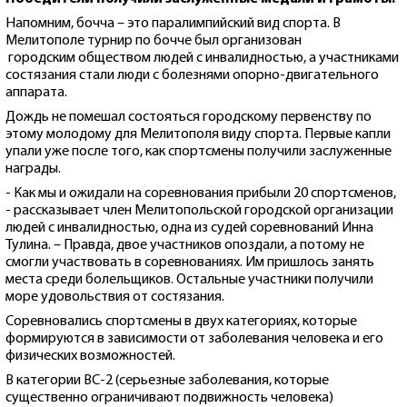
Напомним, бочча – это паралимпийский вид спорта. В
Мелитополе турнир по бочче был организован
городским обществом людей с инвалидностью, а участниками
состязания стали люди с болезнями опорно-двигательного
аппарата.
Дождь не помешал состояться городскому первенству по
этому молодому для Мелитополя виду спорта. Первые капли
упали уже после того, как спортсмены получили заслуженные
награды.
- Как мы и ожидали на соревнования прибыли 20 спортсменов,
- рассказывает член Мелитопольской городской организации
людей с инвалидностью, одна из судей соревнований Инна
Тулина. – Правда, двое участников опоздали, а потому не
смогли участвовать в соревнованиях. Им пришлось занять
места среди болельщиков. Остальные участники получили
море удовольствия от состязания.
Соревновались спортсмены в двух категориях, которые
формируются в зависимости от заболевания человека и его
физических возможностей.
В категории ВС-2 (серьезные заболевания, которые
существенно ограничивают подвижность человека)