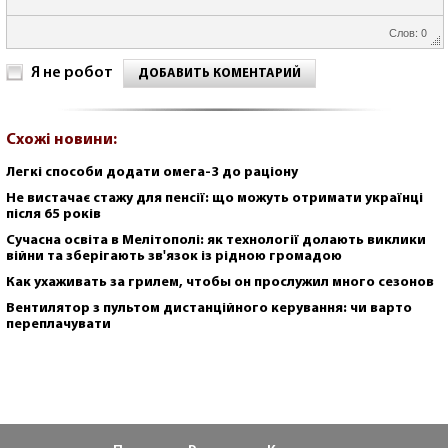
Слов: 0
Я не робот
ДОБАВИТЬ КОМЕНТАРИЙ
Схожі новини:
Легкі способи додати омега-3 до раціону
Не вистачає стажу для пенсії: що можуть отримати українці
після 65 років
Сучасна освіта в Мелітополі: як технології долають виклики
війни та зберігають зв'язок із рідною громадою
Как ухаживать за грилем, чтобы он прослужил много сезонов
Вентилятор з пультом дистанційного керування: чи варто
переплачувати