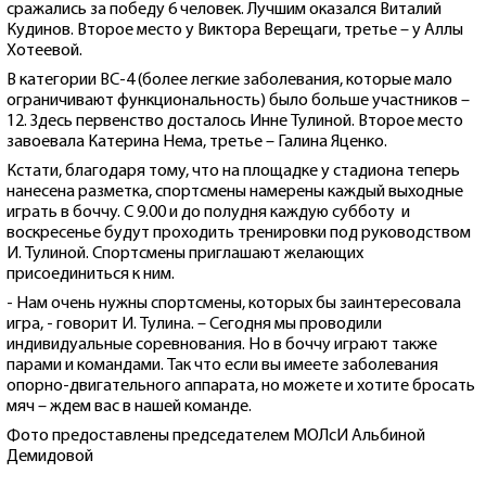
сражались за победу 6 человек. Лучшим оказался Виталий
Кудинов. Второе место у Виктора Верещаги, третье – у Аллы
Хотеевой.
В категории ВС-4 (более легкие заболевания, которые мало
ограничивают функциональность) было больше участников –
12. Здесь первенство досталось Инне Тулиной. Второе место
завоевала Катерина Нема, третье – Галина Яценко.
Кстати, благодаря тому, что на площадке у стадиона теперь
нанесена разметка, спортсмены намерены каждый выходные
играть в боччу. С 9.00 и до полудня каждую субботу и
воскресенье будут проходить тренировки под руководством
И. Тулиной. Спортсмены приглашают желающих
присоединиться к ним.
- Нам очень нужны спортсмены, которых бы заинтересовала
игра, - говорит И. Тулина. – Сегодня мы проводили
индивидуальные соревнования. Но в боччу играют также
парами и командами. Так что если вы имеете заболевания
опорно-двигательного аппарата, но можете и хотите бросать
мяч – ждем вас в нашей команде.
Фото предоставлены председателем МОЛсИ Альбиной
Демидовой