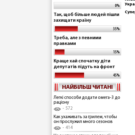
Укра
0%
Супе
Так, щоб більше людей пішли
захищати країну
35%
Треба, але з певними
правками
15%
Краще хай спочатку діти
депутатів підуть на фронт
45%
НАЙБІЛЬШ ЧИТАНІ
Легкі способи додати омега-3 до
раціону
572
Как ухаживать за грилем, чтобы
он прослужил много сезонов
414