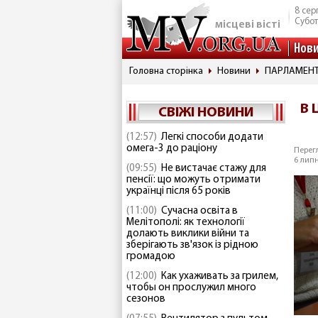
8 сер
Субо
місцеві вісті
Нов
Головна сторінка
Новини
ПАРЛАМЕНТ
В 
СВІЖІ НОВИНИ
(12:57)
Легкі способи додати
омега-3 до раціону
Перегл
6 липн
(09:55)
Не вистачає стажу для
пенсії: що можуть отримати
українці після 65 років
(11:00)
Сучасна освіта в
Мелітополі: як технології
долають виклики війни та
зберігають зв'язок із рідною
громадою
(12:00)
Как ухаживать за грилем,
чтобы он прослужил много
сезонов