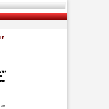
 и
суда
со
яли
тим