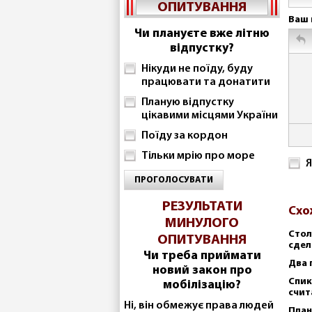
ОПИТУВАННЯ
Ваш 
Чи плануєте вже літню
відпустку?
Нікуди не поїду, буду
працювати та донатити
Планую відпустку
цікавими місцями України
Поїду за кордон
Тільки мрію про море
Я
ПРОГОЛОСУВАТИ
РЕЗУЛЬТАТИ
Схо
МИНУЛОГО
Стол
ОПИТУВАННЯ
сдел
Чи треба приймати
Два 
новий закон про
Спик
мобілізацію?
счит
Ні, він обмежує права людей
План