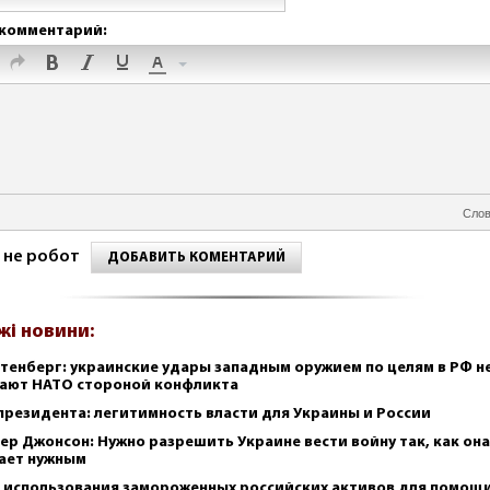
комментарий:
Слов
 не робот
ДОБАВИТЬ КОМЕНТАРИЙ
жі новини:
тенберг: украинские удары западным оружием по целям в РФ н
ают НАТО стороной конфликта
президента: легитимность власти для Украины и России
ер Джонсон: Нужно разрешить Украине вести войну так, как она
ает нужным
 использования замороженных российских активов для помощ