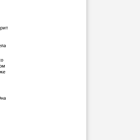
орит
ела
со
мом
 же
Она