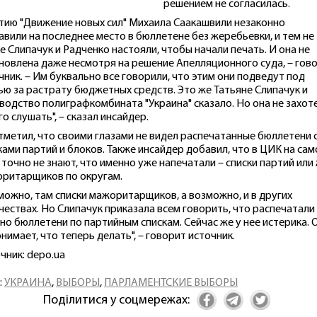
решением не согласилась.
тию "Движение новых сил" Михаила Саакашвили незаконно
авили на последнее место в бюллетене без жеребьевки, и тем не
е Слипачук и Радченко настояли, чтобы начали печать. И она не
новлена даже несмотря на решение Апелляционного суда, – гов
чник. – Им буквально все говорили, что этим они подведут под
ью за растрату бюджетных средств. Это же Татьяне Слипачук и
водство полиграфкомбината "Украина" сказало. Но она не захот
го слушать", – сказал инсайдер.
тметил, что своими глазами не видел распечатанные бюллетени 
ками партий и блоков. Также инсайдер добавил, что в ЦИК на са
 точно не знают, что именно уже напечатали – списки партий или
ритарщиков по округам.
можно, там списки мажоритарщиков, а возможно, и в других
чествах. Но Слипачук приказала всем говорить, что распечатали
но бюллетени по партийным спискам. Сейчас же у нее истерика. 
онимает, что теперь делать", – говорит источник.
чник: depo.ua
:
УКРАИНА
,
ВЫБОРЫ
,
ПАРЛАМЕНТСКИЕ ВЫБОРЫ
Поділитися у соцмережах: