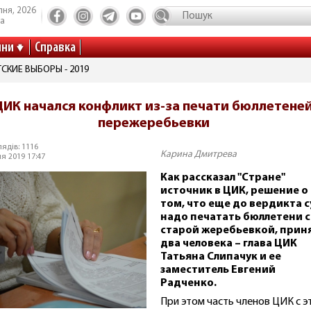
пня, 2026
та
ини
Справка
СКИЕ ВЫБОРЫ - 2019
ЦИК начался конфликт из-за печати бюллетеней
пережеребьевки
ядів: 1116
Карина Дмитрева
я 2019 17:47
Как рассказал "Стране"
источник в ЦИК, решение о
том, что еще до вердикта 
надо печатать бюллетени 
старой жеребьевкой, прин
два человека – глава ЦИК
Татьяна Слипачук и ее
заместитель Евгений
Радченко.
При этом часть членов ЦИК с э