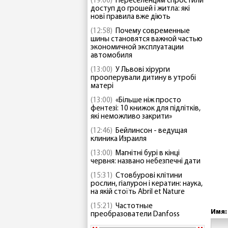
(19:00)
Переселенцям спростили
доступ до грошей і житла: які
нові правила вже діють
(12:58)
Почему современные
шины становятся важной частью
экономичной эксплуатации
автомобиля
(13:00)
У Львові хірурги
прооперували дитину в утробі
матері
(13:00)
«Більше ніж просто
фентезі: 10 книжок для підлітків,
які неможливо закрити»
(12:46)
Бейлинсон - ведущая
клиника Израиля
(13:00)
Магнітні бурі в кінці
червня: названо небезпечні дати
(15:31)
Стовбурові клітини
рослин, гіалурон і кератин: наука,
на якій стоїть Abril et Nature
(15:21)
Частотные
Имя:
преобразователи Danfoss