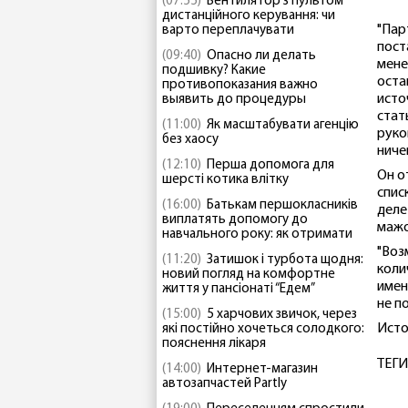
(07:55)
Вентилятор з пультом
дистанційного керування: чи
"Пар
варто переплачувати
пост
(09:40)
Опасно ли делать
мене
подшивку? Какие
оста
противопоказания важно
исто
выявить до процедуры
стат
(11:00)
Як масштабувати агенцію
руко
без хаосу
ниче
(12:10)
Перша допомога для
Он о
шерсті котика влітку
спис
(16:00)
Батькам першокласників
деле
виплатять допомогу до
мажо
навчального року: як отримати
"Воз
(11:20)
Затишок і турбота щодня:
коли
новий погляд на комфортне
имен
життя у пансіонаті “Едем”
не п
(15:00)
5 харчових звичок, через
Исто
які постійно хочеться солодкого:
пояснення лікаря
ТЕГИ
(14:00)
Интернет-магазин
автозапчастей Partly