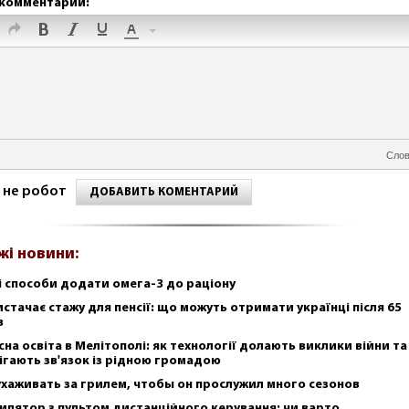
комментарий:
Слов
 не робот
ДОБАВИТЬ КОМЕНТАРИЙ
жі новини:
і способи додати омега-3 до раціону
истачає стажу для пенсії: що можуть отримати українці після 65
в
сна освіта в Мелітополі: як технології долають виклики війни та
ігають зв'язок із рідною громадою
ухаживать за грилем, чтобы он прослужил много сезонов
илятор з пультом дистанційного керування: чи варто