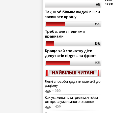
пере
0%
Так, щоб більше людей пішли
захищати країну
35%
Треба, але з певними
правками
15%
Краще хай спочатку діти
депутатів підуть на фронт
45%
НАЙБІЛЬШ ЧИТАНІ
Легкі способи додати омега-3 до
раціону
565
Как ухаживать за грилем, чтобы
он прослужил много сезонов
409