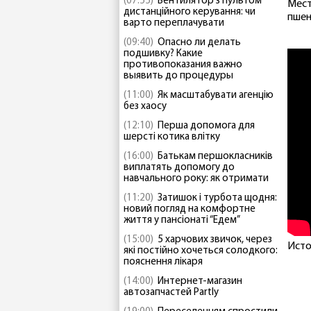
(07:55)
Вентилятор з пультом
Мест
дистанційного керування: чи
пшен
варто переплачувати
(09:40)
Опасно ли делать
подшивку? Какие
противопоказания важно
выявить до процедуры
(11:00)
Як масштабувати агенцію
без хаосу
(12:10)
Перша допомога для
шерсті котика влітку
(16:00)
Батькам першокласників
виплатять допомогу до
навчального року: як отримати
(11:20)
Затишок і турбота щодня:
новий погляд на комфортне
життя у пансіонаті “Едем”
(15:00)
5 харчових звичок, через
Исто
які постійно хочеться солодкого:
пояснення лікаря
(14:00)
Интернет-магазин
автозапчастей Partly