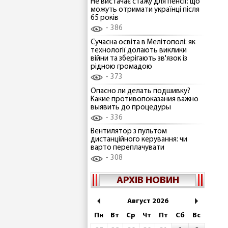
Не вистачає стажу для пенсії: що
можуть отримати українці після
65 років
386
Сучасна освіта в Мелітополі: як
технології долають виклики
війни та зберігають зв'язок із
рідною громадою
373
Опасно ли делать подшивку?
Какие противопоказания важно
выявить до процедуры
336
Вентилятор з пультом
дистанційного керування: чи
варто переплачувати
308
АРХІВ НОВИН
Август 2026
Пн
Вт
Ср
Чт
Пт
Сб
Вс