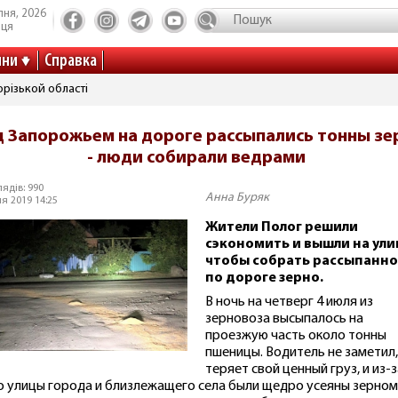
пня, 2026
иця
ини
Справка
різькой області
 Запорожьем на дороге рассыпались тонны зе
- люди собирали ведрами
ядів: 990
Анна Буряк
я 2019 14:25
Жители Полог решили
сэкономить и вышли на ули
чтобы собрать рассыпанно
по дороге зерно.
В ночь на четверг 4 июля из
зерновоза высыпалось на
проезжую часть около тонны
пшеницы. Водитель не заметил,
теряет свой ценный груз, и из-з
о улицы города и близлежащего села были щедро усеяны зерном