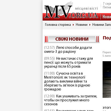
7 сер
Пятн
місцеві вісті
Нов
Головна сторінка
Новини
Новини Запо
Под
СВІЖІ НОВИНИ
(12:57)
Легкі способи додати
омега-3 до раціону
Перегл
5 липн
(09:55)
Не вистачає стажу для
пенсії: що можуть отримати
українці після 65 років
(11:00)
Сучасна освіта в
Мелітополі: як технології
долають виклики війни та
зберігають зв'язок із рідною
громадою
(12:00)
Как ухаживать за грилем,
чтобы он прослужил много
сезонов
этог