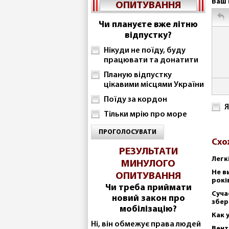
Ваш 
ОПИТУВАННЯ
Чи плануєте вже літню
відпустку?
Нікуди не поїду, буду
працювати та донатити
Планую відпустку
цікавими місцями України
Поїду за кордон
Я
Тільки мрію про море
ПРОГОЛОСУВАТИ
Схо
РЕЗУЛЬТАТИ
Легк
МИНУЛОГО
Не в
ОПИТУВАННЯ
рокі
Чи треба приймати
Суча
новий закон про
збер
мобілізацію?
Как 
Ні, він обмежує права людей
Вент