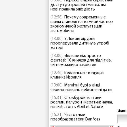
(19:00)
Переселенцям спростили
доступ до грошей і житла: які
нові правила вже діють
(12:58)
Почему современные
шины становятся важной частью
экономичной эксплуатации
автомобиля
(13:00)
У Львові хірурги
прооперували дитину в утробі
матері
(13:00)
«Більше ніж просто
фентезі: 10 книжок для підлітків,
які неможливо закрити»
(12:46)
Бейлинсон - ведущая
клиника Израиля
(13:00)
Магнітні бурі в кінці
червня: названо небезпечні дати
(15:31)
Стовбурові клітини
рослин, гіалурон і кератин: наука,
на якій стоїть Abril et Nature
Имя:
(15:21)
Частотные
преобразователи Danfoss