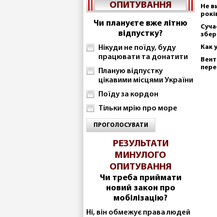
ОПИТУВАННЯ
Не в
рокі
Чи плануєте вже літню
Суча
відпустку?
збер
Как 
Нікуди не поїду, буду
працювати та донатити
Вент
пере
Планую відпустку
цікавими місцями України
Поїду за кордон
Тільки мрію про море
ПРОГОЛОСУВАТИ
РЕЗУЛЬТАТИ
МИНУЛОГО
ОПИТУВАННЯ
Чи треба приймати
новий закон про
мобілізацію?
Ні, він обмежує права людей