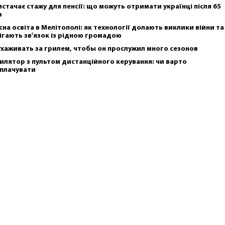
истачає стажу для пенсії: що можуть отримати українці після 65
в
сна освіта в Мелітополі: як технології долають виклики війни та
ігають зв'язок із рідною громадою
ухаживать за грилем, чтобы он прослужил много сезонов
илятор з пультом дистанційного керування: чи варто
плачувати