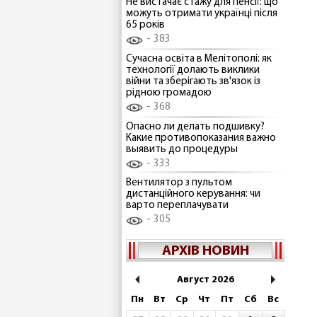
Не вистачає стажу для пенсії: що
можуть отримати українці після
65 років
383
Сучасна освіта в Мелітополі: як
технології долають виклики
війни та зберігають зв'язок із
рідною громадою
368
Опасно ли делать подшивку?
Какие противопоказания важно
выявить до процедуры
333
Вентилятор з пультом
дистанційного керування: чи
варто переплачувати
305
АРХІВ НОВИН
Август 2026
Пн
Вт
Ср
Чт
Пт
Сб
Вс