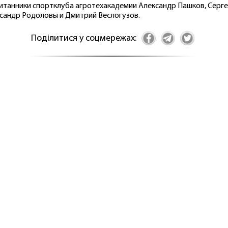
итанники спортклуба агротехакадемии Александр Пашков, Серге
сандр Родоловы и Дмитрий Веслогузов.
Поділитися у соцмережах: