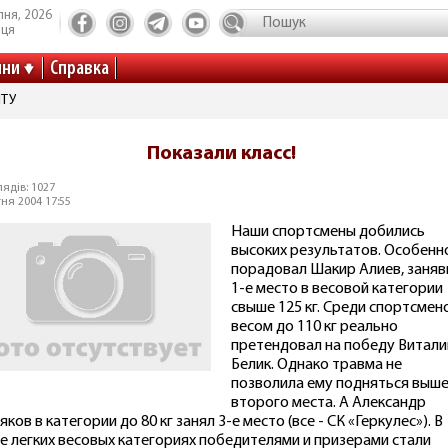
пня, 2026
иця
ини
Справка
ІТУ
Показали класс!
ядів: 1027
тня 2004 17:55
Наши спортсмены добились
высоких результатов. Особенн
порадовал Шакир Алиев, заня
1-е место в весовой категории
свыше 125 кг. Среди спортсмен
весом до 110 кг реально
претендовал на победу Витали
Белик. Однако травма не
позволила ему подняться выш
второго места. А Александр
яков в категории до 80 кг занял 3-е место (все - СК «Геркулес»). В
е легких весовых категориях победителями и призерами стали