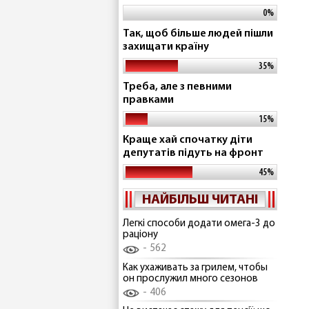
0%
Так, щоб більше людей пішли
захищати країну
35%
Треба, але з певними
правками
15%
Краще хай спочатку діти
депутатів підуть на фронт
45%
НАЙБІЛЬШ ЧИТАНІ
Легкі способи додати омега-3 до
раціону
562
Как ухаживать за грилем, чтобы
он прослужил много сезонов
406