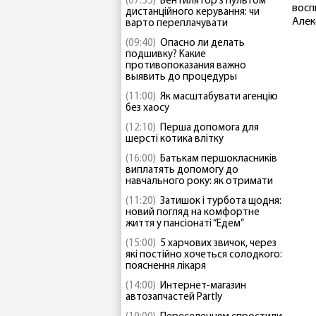
(07:55)
Вентилятор з пультом
восп
дистанційного керування: чи
Алек
варто переплачувати
(09:40)
Опасно ли делать
подшивку? Какие
противопоказания важно
выявить до процедуры
(11:00)
Як масштабувати агенцію
без хаосу
(12:10)
Перша допомога для
шерсті котика влітку
(16:00)
Батькам першокласників
виплатять допомогу до
навчального року: як отримати
(11:20)
Затишок і турбота щодня:
новий погляд на комфортне
життя у пансіонаті “Едем”
(15:00)
5 харчових звичок, через
які постійно хочеться солодкого:
пояснення лікаря
(14:00)
Интернет-магазин
автозапчастей Partly