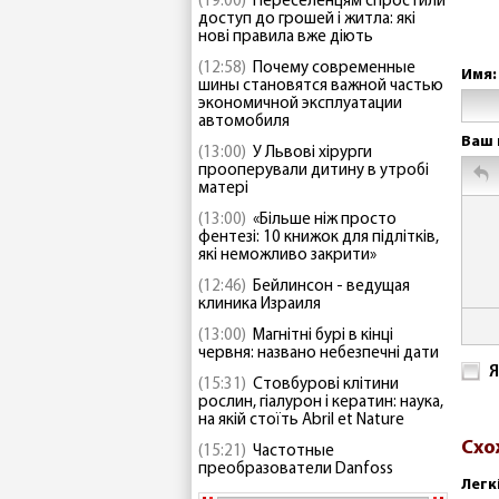
(19:00)
Переселенцям спростили
доступ до грошей і житла: які
нові правила вже діють
(12:58)
Почему современные
Имя:
шины становятся важной частью
экономичной эксплуатации
автомобиля
Ваш 
(13:00)
У Львові хірурги
прооперували дитину в утробі
матері
(13:00)
«Більше ніж просто
фентезі: 10 книжок для підлітків,
які неможливо закрити»
(12:46)
Бейлинсон - ведущая
клиника Израиля
(13:00)
Магнітні бурі в кінці
червня: названо небезпечні дати
Я
(15:31)
Стовбурові клітини
рослин, гіалурон і кератин: наука,
на якій стоїть Abril et Nature
Схо
(15:21)
Частотные
преобразователи Danfoss
Легк