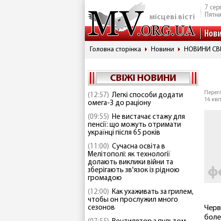
7 сер
Пятн
місцеві вісті
Нов
Головна сторінка
Новини
НОВИНИ СВ
СВІЖІ НОВИНИ
Перегл
(12:57)
Легкі способи додати
16 кві
омега-3 до раціону
(09:55)
Не вистачає стажу для
пенсії: що можуть отримати
українці після 65 років
(11:00)
Сучасна освіта в
Мелітополі: як технології
долають виклики війни та
зберігають зв'язок із рідною
громадою
(12:00)
Как ухаживать за грилем,
чтобы он прослужил много
сезонов
Черв
боле