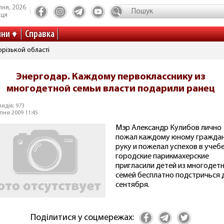
пня, 2026
иця
ини
Справка
різькой області
Энергодар. Каждому первокласснику из
многодетной семьи власти подарили ранец
ядів: 973
пня 2009 11:45
Мэр Александр Кулибов лично
пожал каждому юному гражда
руку и пожелал успехов в учебе
городские парикмахерские
пригласили детей из многодет
семей бесплатно подстричься 
сентября.
Поділитися у соцмережах: