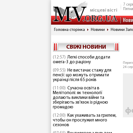
7 сер
Пятн
місцеві вісті
Нов
Головна сторінка
Новини
Новини Запо
СВІЖІ НОВИНИ
(12:57)
Легкі способи додати
омега-3 до раціону
Перегл
24 сер
(09:55)
Не вистачає стажу для
пенсії: що можуть отримати
українці після 65 років
(11:00)
Сучасна освіта в
Мелітополі: як технології
долають виклики війни та
зберігають зв'язок із рідною
громадою
(12:00)
Как ухаживать за грилем,
чтобы он прослужил много
сезонов