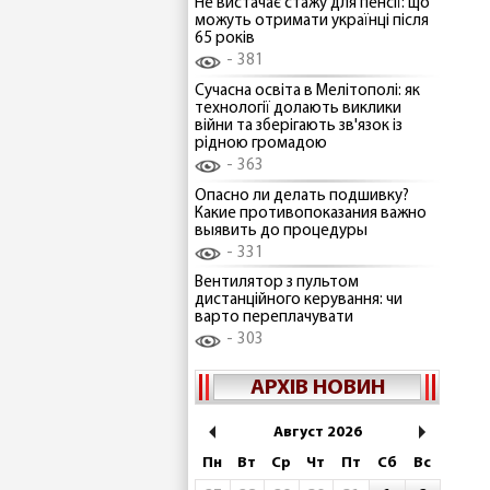
Не вистачає стажу для пенсії: що
можуть отримати українці після
65 років
381
Сучасна освіта в Мелітополі: як
технології долають виклики
війни та зберігають зв'язок із
рідною громадою
363
Опасно ли делать подшивку?
Какие противопоказания важно
выявить до процедуры
331
Вентилятор з пультом
дистанційного керування: чи
варто переплачувати
303
АРХІВ НОВИН
Август 2026
Пн
Вт
Ср
Чт
Пт
Сб
Вс