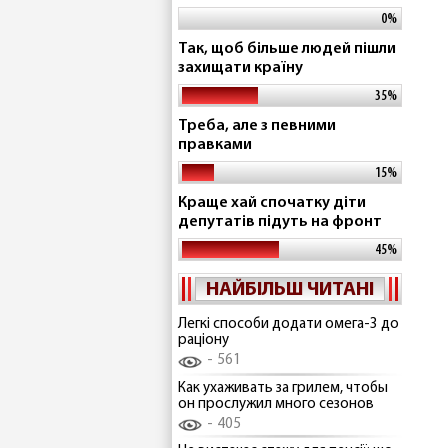
0%
Так, щоб більше людей пішли
захищати країну
35%
Треба, але з певними
правками
15%
Краще хай спочатку діти
депутатів підуть на фронт
45%
НАЙБІЛЬШ ЧИТАНІ
Легкі способи додати омега-3 до
раціону
561
Как ухаживать за грилем, чтобы
он прослужил много сезонов
405