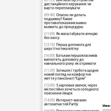
(07:55)
Вентилятор з пультом
дистанційного керування: чи
варто переплачувати
(09:40)
Опасно ли делать
подшивку? Какие
противопоказания важно
выявить до процедуры
(11:00)
Як масштабувати агенцію
без хаосу
(12:10)
Перша допомога для
шерсті котика влітку
(16:00)
Батькам першокласників
виплатять допомогу до
навчального року: як отримати
(11:20)
Затишок і турбота щодня:
новий погляд на комфортне
життя у пансіонаті “Едем”
(15:00)
5 харчових звичок, через
які постійно хочеться солодкого:
пояснення лікаря
(14:00)
Интернет-магазин
автозапчастей Partly
Имя: