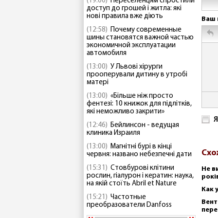
(19:00)
Переселенцям спростили
доступ до грошей і житла: які
нові правила вже діють
Ваш 
(12:58)
Почему современные
шины становятся важной частью
экономичной эксплуатации
автомобиля
(13:00)
У Львові хірурги
прооперували дитину в утробі
матері
(13:00)
«Більше ніж просто
фентезі: 10 книжок для підлітків,
які неможливо закрити»
Я
(12:46)
Бейлинсон - ведущая
клиника Израиля
(13:00)
Магнітні бурі в кінці
Схо
червня: названо небезпечні дати
(15:31)
Стовбурові клітини
Не в
рослин, гіалурон і кератин: наука,
рокі
на якій стоїть Abril et Nature
Как 
(15:21)
Частотные
Вент
преобразователи Danfoss
пере