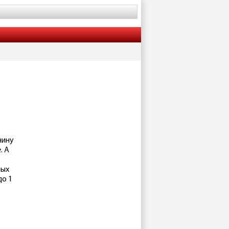
нину
. А
ных
до 1