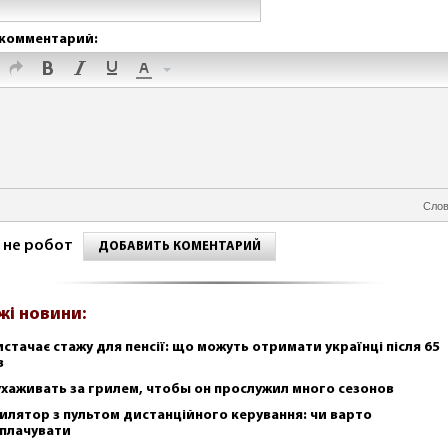
комментарий:
Слов
 не робот
ДОБАВИТЬ КОМЕНТАРИЙ
жі новини:
истачає стажу для пенсії: що можуть отримати українці після 65
в
ухаживать за грилем, чтобы он прослужил много сезонов
илятор з пультом дистанційного керування: чи варто
плачувати