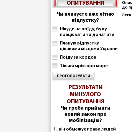
ОПИТУВАННЯ
Опас
до п
Чи плануєте вже літню
Легк
відпустку?
Нікуди не поїду, буду
працювати та донатити
Планую відпустку
цікавими місцями України
Поїду за кордон
Тільки мрію про море
ПРОГОЛОСУВАТИ
РЕЗУЛЬТАТИ
МИНУЛОГО
ОПИТУВАННЯ
Чи треба приймати
новий закон про
мобілізацію?
Ні, він обмежує права людей