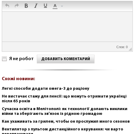
Слов: 0
Я не робот
ДОБАВИТЬ КОМЕНТАРИЙ
Схожі новини:
Легкі способи додати омега-3 до раціону
Не вистачає стажу для пенсії: що можуть отримати українці
після 65 років
Сучасна освіта в Мелітополі: як технології долають виклики
війни та зберігають зв'язок із рідною громадою
Как ухаживать за грилем, чтобы он прослужил много сезонов
Вентилятор з пультом дистанційного керування: чи варто