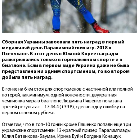
Сборная Украины завоевала пять наград в первый
медальный день Паралимпийских игр-2018 в
Пхенчхане. В этот день в Южной Корее награды
разыгрывались только в горнолыжном спорте и в
биатлоне. Если в первом виде Украина даже не была
представлена ни одним спортсменом, то во втором
добыла пять наград.
В гонке на 6 км стоя для спортсменов с частичной или полной
потерей, как минимум, одной конечности, двукратная
чемпионка мира в биатлоне Людмила Ляшенко показала
третий результат – 17:44.4 (+39.8), сделав одну ошибку на
первом огневом рубеже.
Отметим, что в топ-10 гонки кроме Ляшенко попали еще три
украинские спортсменки: 13-кратный призер Паралимпиады
Юлия Батенкова-Бауман, Ирина Буй и Богдана Конашук.