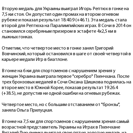
Вторую медаль для Украины выиграл Игорь Рептюх в гонке на
7,5 км стоя. Он допустил один промах на втором огневом
рубеже и показал результат 18:40.9 (+46.1). Эта медаль стала
второй для Рептюха на Паралимпийских играх. В Сочи в 2014 он
становился серебряным призером в эстафете 4х2,5 км в
лыжных гонках.
Отметим, что четвертое место в гонке занял Григорий
Вовчинский, который остановился в шаге от своей четвертой в
карьере медали Игр в биатлоне.
В гонке на 6 км для спортсменов с нарушением зрения у
женщин Украина выиграла первое "серебро" Пхенчхана. После
трех бронзовых медалей в Сочи Оксана Шишкова поднялась на
второе место в Южной Корее, показав результат 19:26.4
(+38.5), не допустив ни одной ошибки на огневых рубежах.
Четвертое место, но с большим отставанием от "бронзы",
заняла Ольга Прилуцкая.
В гонке на 7,5 км для спортсменов с нарушением зрения самый
возрастной представитель Украины на Играх в Пхенчхане
Виталий Лукьяненко выиграл свою пятую золотую медаль на