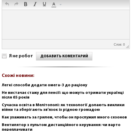
Слов: 0
Я не робот
ДОБАВИТЬ КОМЕНТАРИЙ
Схожі новини:
Легкі способи додати омега-3 до раціону
Не вистачає стажу для пенсії: що можуть отримати українці
після 65 років
Сучасна освіта в Мелітополі: як технології долають виклики
війни та зберігають зв'язок із рідною громадою
Как ухаживать за грилем, чтобы он прослужил много сезонов
Вентилятор з пультом дистанційного керування: чи варто
переплачувати