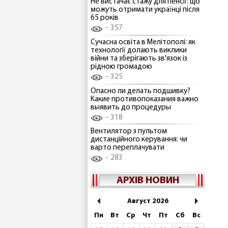
Не вистачає стажу для пенсії: що
можуть отримати українці після
65 років
357
Сучасна освіта в Мелітополі: як
технології долають виклики
війни та зберігають зв'язок із
рідною громадою
325
Опасно ли делать подшивку?
Какие противопоказания важно
выявить до процедуры
318
Вентилятор з пультом
дистанційного керування: чи
варто переплачувати
283
АРХІВ НОВИН
Август 2026
Пн
Вт
Ср
Чт
Пт
Сб
Вс