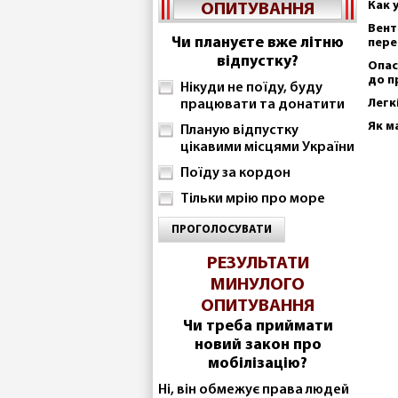
Как 
ОПИТУВАННЯ
Вент
Чи плануєте вже літню
пере
відпустку?
Опас
до п
Нікуди не поїду, буду
Легк
працювати та донатити
Як м
Планую відпустку
цікавими місцями України
Поїду за кордон
Тільки мрію про море
ПРОГОЛОСУВАТИ
РЕЗУЛЬТАТИ
МИНУЛОГО
ОПИТУВАННЯ
Чи треба приймати
новий закон про
мобілізацію?
Ні, він обмежує права людей