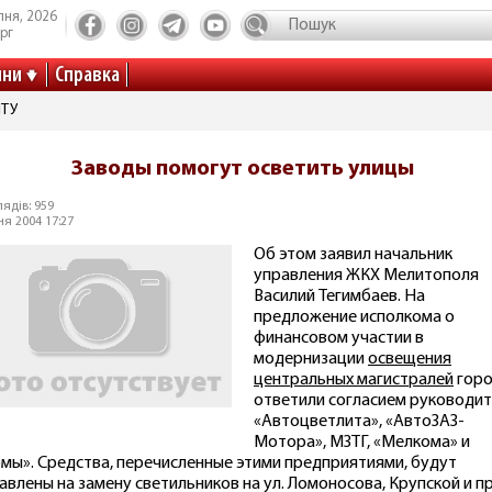
пня, 2026
рг
ини
Справка
ІТУ
Заводы помогут осветить улицы
ядів: 959
ня 2004 17:27
Об этом заявил начальник
управления ЖКХ Мелитополя
Василий Тегимбаев. На
предложение исполкома о
финансовом участии в
модернизации
освещения
центральных магистралей
гор
ответили согласием руководи
«Автоцветлита», «АвтоЗАЗ-
Мотора», МЗТГ, «Мелкома» и
мы». Средства, перечисленные этими предприятиями, будут
авлены на замену светильников на ул. Ломоносова, Крупской и пр