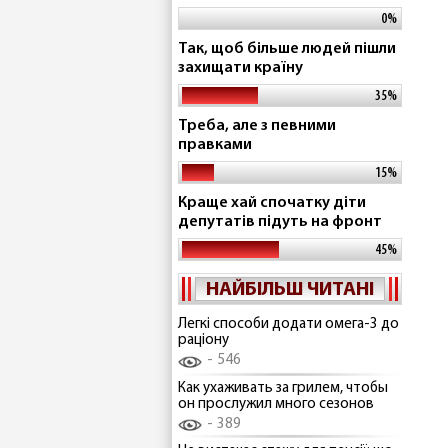
0%
Так, щоб більше людей пішли
захищати країну
35%
Треба, але з певними
правками
15%
Краще хай спочатку діти
депутатів підуть на фронт
45%
НАЙБІЛЬШ ЧИТАНІ
Легкі способи додати омега-3 до
раціону
546
Как ухаживать за грилем, чтобы
он прослужил много сезонов
389