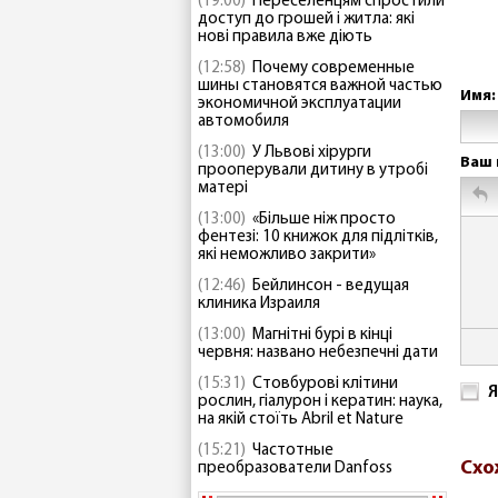
(19:00)
Переселенцям спростили
доступ до грошей і житла: які
нові правила вже діють
(12:58)
Почему современные
шины становятся важной частью
Имя:
экономичной эксплуатации
автомобиля
(13:00)
У Львові хірурги
Ваш 
прооперували дитину в утробі
матері
(13:00)
«Більше ніж просто
фентезі: 10 книжок для підлітків,
які неможливо закрити»
(12:46)
Бейлинсон - ведущая
клиника Израиля
(13:00)
Магнітні бурі в кінці
червня: названо небезпечні дати
(15:31)
Стовбурові клітини
Я
рослин, гіалурон і кератин: наука,
на якій стоїть Abril et Nature
(15:21)
Частотные
Схо
преобразователи Danfoss