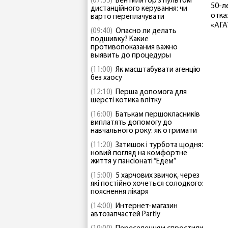
(07:55)
Вентилятор з пультом
50-л
дистанційного керування: чи
отка
варто переплачувати
«АГА
(09:40)
Опасно ли делать
подшивку? Какие
противопоказания важно
выявить до процедуры
(11:00)
Як масштабувати агенцію
без хаосу
(12:10)
Перша допомога для
шерсті котика влітку
(16:00)
Батькам першокласників
виплатять допомогу до
навчального року: як отримати
(11:20)
Затишок і турбота щодня:
новий погляд на комфортне
життя у пансіонаті “Едем”
(15:00)
5 харчових звичок, через
які постійно хочеться солодкого:
пояснення лікаря
(14:00)
Интернет-магазин
автозапчастей Partly