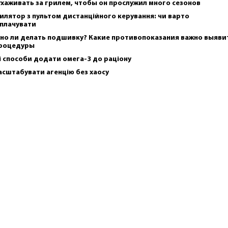
ухаживать за грилем, чтобы он прослужил много сезонов
илятор з пультом дистанційного керування: чи варто
плачувати
но ли делать подшивку? Какие противопоказания важно выяви
роцедуры
і способи додати омега-3 до раціону
асштабувати агенцію без хаосу