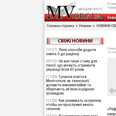
6 сер
Четве
місцеві вісті
Нов
Головна сторінка
Новини
НОВИНИ СВ
СВІЖІ НОВИНИ
Перегл
(12:57)
Легкі способи додати
16 січ
омега-3 до раціону
(09:55)
Не вистачає стажу для
пенсії: що можуть отримати
українці після 65 років
(11:00)
Сучасна освіта в
Мелітополі: як технології
долають виклики війни та
зберігають зв'язок із рідною
громадою
(12:00)
Как ухаживать за грилем,
чтобы он прослужил много
сезонов
«Реф
напр