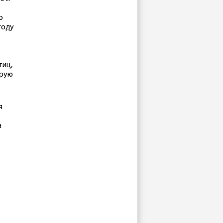
о
году
тиц,
орую
я
а