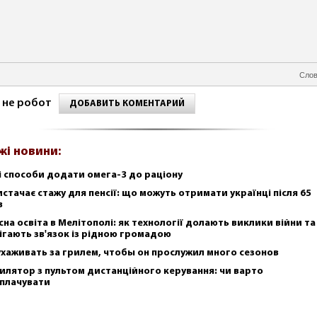
Слов
 не робот
ДОБАВИТЬ КОМЕНТАРИЙ
жі новини:
і способи додати омега-3 до раціону
истачає стажу для пенсії: що можуть отримати українці після 65
в
сна освіта в Мелітополі: як технології долають виклики війни та
ігають зв'язок із рідною громадою
ухаживать за грилем, чтобы он прослужил много сезонов
илятор з пультом дистанційного керування: чи варто
плачувати