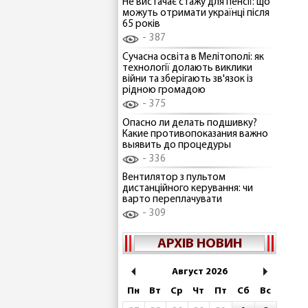
Не вистачає стажу для пенсії: що
можуть отримати українці після
65 років
387
Сучасна освіта в Мелітополі: як
технології долають виклики
війни та зберігають зв'язок із
рідною громадою
375
Опасно ли делать подшивку?
Какие противопоказания важно
выявить до процедуры
336
Вентилятор з пультом
дистанційного керування: чи
варто переплачувати
309
АРХІВ НОВИН
Август 2026
Пн
Вт
Ср
Чт
Пт
Сб
Вс