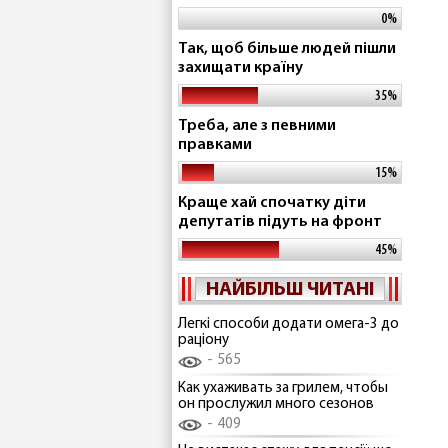
0%
Так, щоб більше людей пішли
захищати країну
35%
Треба, але з певними
правками
15%
Краще хай спочатку діти
депутатів підуть на фронт
45%
НАЙБІЛЬШ ЧИТАНІ
Легкі способи додати омега-3 до
раціону
565
Как ухаживать за грилем, чтобы
он прослужил много сезонов
409