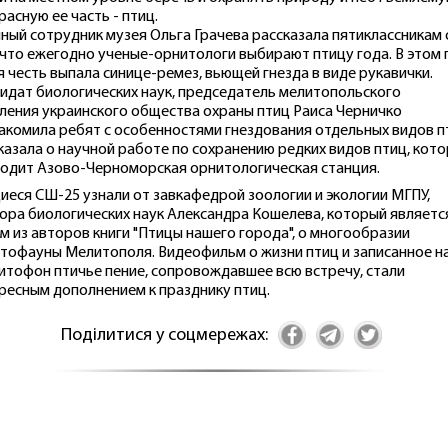
расную ее часть - птиц.
ный сотрудник музея Ольга Грачева рассказала пятиклассникам 
 что ежегодно ученые-орнитологи выбирают птицу года. В этом 
я честь выпала синице-ремез, вьющей гнезда в виде рукавички.
идат биологических наук, председатель мелитопольского
ления украинского общества охраны птиц Раиса Черничко
акомила ребят с особенностями гнездования отдельных видов п
казала о научной работе по сохранению редких видов птиц, кот
одит Азово-Черноморская орнитологическая станция.
иеся СШ-25 узнали от завкафедрой зоологии и экологии МГПУ,
ора биологических наук Александра Кошелева, который являетс
м из авторов книги "Птицы нашего города", о многообразии
тофауны Мелитополя. Видеофильм о жизни птиц и записанное н
итофон птичье пение, сопровождавшее всю встречу, стали
ресным дополнением к празднику птиц.
Поділитися у соцмережах: