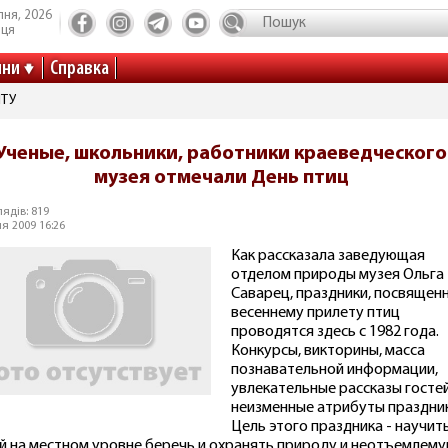
пня, 2026
иця
ини
Справка
ІТУ
Ученые, школьники, работники краеведческого
музея отмечали День птиц
ядів: 819
ня 2009 16:26
Как рассказала заведующая
отделом природы музея Ольга
Саварец, праздники, посвящен
весеннему прилету птиц
проводятся здесь с 1982 года.
Конкурсы, викторины, масса
познавательной информации,
увлекательные рассказы гостей
неизменные атрибуты праздник
Цель этого праздника - научит
й на местном уровне беречь и охранять природу и неотъемлему