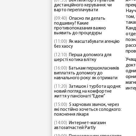
(07:55)
Вентилятор з пультом
прек
дистанційного керування: чи
варто переплачувати
Науч
том,
(09:40)
Опасно ли делать
така
подшивку? Какие
Канд
противопоказания важно
выявить до процедуры
отде
позн
(11:00)
Як масштабувати агенцію
расс
без хаосу
пров
(12:10)
Перша допомога для
Учащ
шерсті котика влітку
докт
(16:00)
Батькам першокласників
одни
виплатять допомогу до
орни
навчального року: як отримати
магн
(11:20)
Затишок і турбота щодня:
инте
новий погляд на комфортне
життя у пансіонаті “Едем”
(15:00)
5 харчових звичок, через
які постійно хочеться солодкого:
пояснення лікаря
(14:00)
Интернет-магазин
автозапчастей Partly