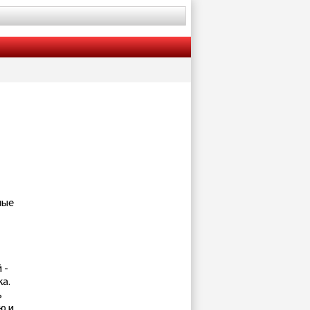
ные
 -
а.
ь
ю и