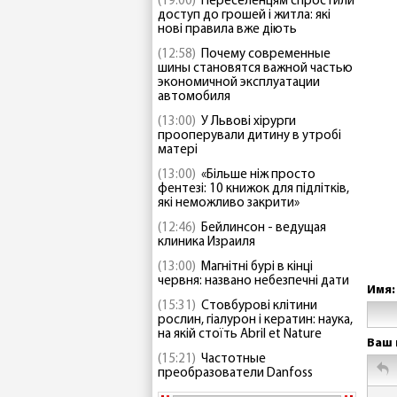
(19:00)
Переселенцям спростили
доступ до грошей і житла: які
нові правила вже діють
(12:58)
Почему современные
шины становятся важной частью
экономичной эксплуатации
автомобиля
(13:00)
У Львові хірурги
прооперували дитину в утробі
матері
(13:00)
«Більше ніж просто
фентезі: 10 книжок для підлітків,
які неможливо закрити»
(12:46)
Бейлинсон - ведущая
клиника Израиля
(13:00)
Магнітні бурі в кінці
червня: названо небезпечні дати
Имя:
(15:31)
Стовбурові клітини
рослин, гіалурон і кератин: наука,
на якій стоїть Abril et Nature
Ваш 
(15:21)
Частотные
преобразователи Danfoss