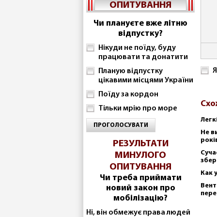
ОПИТУВАННЯ
Чи плануєте вже літню
відпустку?
Нікуди не поїду, буду
працювати та донатити
Я
Планую відпустку
цікавими місцями України
Поїду за кордон
Схо
Тільки мрію про море
Легк
ПРОГОЛОСУВАТИ
Не в
рокі
РЕЗУЛЬТАТИ
Суча
МИНУЛОГО
збер
ОПИТУВАННЯ
Как 
Чи треба приймати
Вент
новий закон про
пере
мобілізацію?
Ні, він обмежує права людей