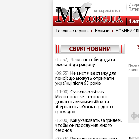
7 сер
Пятн
місцеві вісті
Нов
Головна сторінка
Новини
НОВИНИ СВ
СВІЖІ НОВИНИ
(12:57)
Легкі способи додати
омега-3 до раціону
Перегл
2 квіт
(09:55)
Не вистачає стажу для
пенсії: що можуть отримати
українці після 65 років
(11:00)
Сучасна освіта в
Мелітополі: як технології
долають виклики війни та
зберігають зв'язок із рідною
громадою
(12:00)
Как ухаживать за грилем,
чтобы он прослужил много
сезонов
дете