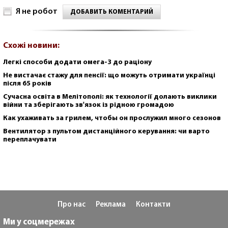
Я не робот
ДОБАВИТЬ КОМЕНТАРИЙ
Схожі новини:
Легкі способи додати омега-3 до раціону
Не вистачає стажу для пенсії: що можуть отримати українці
після 65 років
Сучасна освіта в Мелітополі: як технології долають виклики
війни та зберігають зв'язок із рідною громадою
Как ухаживать за грилем, чтобы он прослужил много сезонов
Вентилятор з пультом дистанційного керування: чи варто
переплачувати
Про нас
Реклама
Контакти
Ми у соцмережах