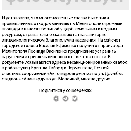
И установила, что многочисленные свалки бытовых и
промышленных отходов занимают в Мелитополе огромные
площади и наносят большой ущерб земельным и водным
ресурсам, отрицательно сказываются на санитарно-
эпидемиологическом благополучии населения. На сей счет
городской голова Василий Ефименко получил от прокурора
Мелитополя Леонида Василенко предписание устранить
нарушения и привлечь виновных к ответственности. В
документе указываются адреса несанкционированных свалок:
в районе улиц Брив-ла-Гайард и Лермонтова, Речной,
очистных сооружений «Автогидроагрегата» по ул. Дружбы,
стадиона «Авангард» по ул. Молочной, многие другие.
Поділитися у соцмережах: