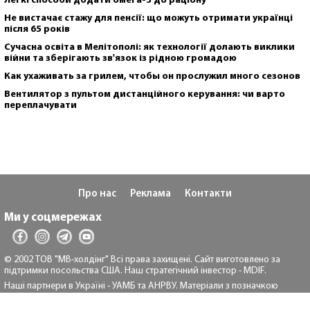
Легкі способи додати омега-3 до раціону
Не вистачає стажу для пенсії: що можуть отримати українці
після 65 років
Сучасна освіта в Мелітополі: як технології долають виклики
війни та зберігають зв'язок із рідною громадою
Как ухаживать за грилем, чтобы он прослужил много сезонов
Вентилятор з пультом дистанційного керування: чи варто
переплачувати
Про нас
Реклама
Контакти
Ми у соцмережах
© 2002 ТОВ "МВ-холдінг" Всі права захищені. Сайт виготовлено за
підтримки посольства США. Наш стратегічний інвестор - MDIF.
Наші партнери в Україні - УАМБ та АНРВУ. Матеріали з позначкою
"Реклама" та "*" розміщуються на правах реклами.