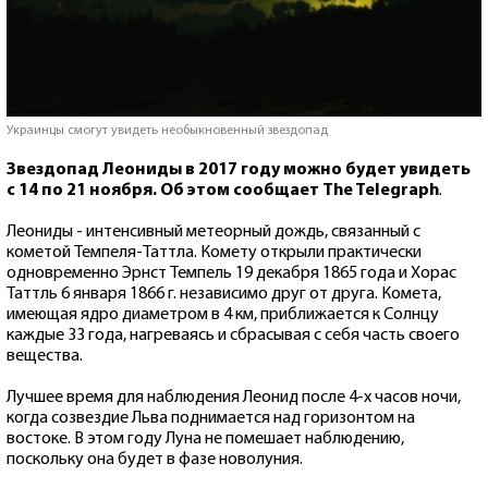
Украинцы смогут увидеть необыкновенный звездопад
Звездопад Леониды в 2017 году можно будет увидеть
с 14 по 21 ноября. Об этом сообщает The Telegraph
.
Леониды - интенсивный метеорный дождь, связанный с
кометой Темпеля-Таттла. Комету открыли практически
одновременно Эрнст Темпель 19 декабря 1865 года и Хорас
Таттль 6 января 1866 г. независимо друг от друга. Комета,
имеющая ядро диаметром в 4 км, приближается к Солнцу
каждые 33 года, нагреваясь и сбрасывая с себя часть своего
вещества.
Лучшее время для наблюдения Леонид после 4-х часов ночи,
когда созвездие Льва поднимается над горизонтом на
востоке. В этом году Луна не помешает наблюдению,
поскольку она будет в фазе новолуния.