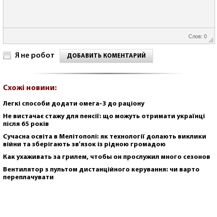
Слов: 0
Я не робот
ДОБАВИТЬ КОМЕНТАРИЙ
Схожі новини:
Легкі способи додати омега-3 до раціону
Не вистачає стажу для пенсії: що можуть отримати українці
після 65 років
Сучасна освіта в Мелітополі: як технології долають виклики
війни та зберігають зв'язок із рідною громадою
Как ухаживать за грилем, чтобы он прослужил много сезонов
Вентилятор з пультом дистанційного керування: чи варто
переплачувати