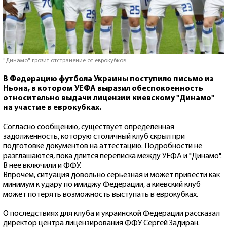
"Динамо" грозит отстранение от еврокубков
В Федерацию футбола Украины поступило письмо из
Ньона, в котором УЕФА выразил обеспокоенность
относительно выдачи лицензии киевскому "Динамо"
на участие в еврокубках.
Согласно сообщению, существует определенная
задолженность, которую столичный клуб скрыл при
подготовке документов на аттестацию. Подробности не
разглашаются, пока длится переписка между УЕФА и "Динамо".
В нее включили и ФФУ.
Впрочем, ситуация довольно серьезная и может привести как
минимум к удару по имиджу Федерации, а киевский клуб
может потерять возможность выступать в еврокубках.
О последствиях для клуба и украинской Федерации рассказал
директор центра лицензирования ФФУ Сергей Задиран.