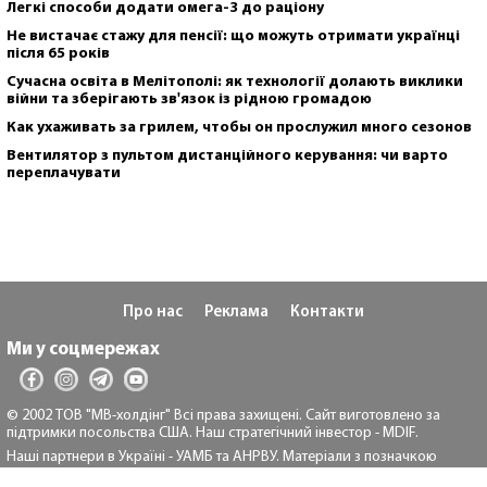
Легкі способи додати омега-3 до раціону
Не вистачає стажу для пенсії: що можуть отримати українці
після 65 років
Сучасна освіта в Мелітополі: як технології долають виклики
війни та зберігають зв'язок із рідною громадою
Как ухаживать за грилем, чтобы он прослужил много сезонов
Вентилятор з пультом дистанційного керування: чи варто
переплачувати
Про нас
Реклама
Контакти
Ми у соцмережах
© 2002 ТОВ "МВ-холдінг" Всі права захищені. Сайт виготовлено за
підтримки посольства США. Наш стратегічний інвестор - MDIF.
Наші партнери в Україні - УАМБ та АНРВУ. Матеріали з позначкою
"Реклама" та "*" розміщуються на правах реклами.