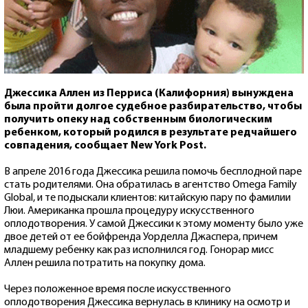
Джессика Аллен из Перриса (Калифорния) вынуждена
была пройти долгое судебное разбирательство, чтобы
получить опеку над собственным биологическим
ребенком, который родился в результате редчайшего
совпадения, сообщает New York Post.
В апреле 2016 года Джессика решила помочь бесплодной паре
стать родителями. Она обратилась в агентство Omega Family
Global, и те подыскали клиентов: китайскую пару по фамилии
Люи. Американка прошла процедуру искусственного
оплодотворения. У самой Джессики к этому моменту было уже
двое детей от ее бойфренда Уорделла Джаспера, причем
младшему ребенку как раз исполнился год. Гонорар мисс
Аллен решила потратить на покупку дома.
Через положенное время после искусственного
оплодотворения Джессика вернулась в клинику на осмотр и