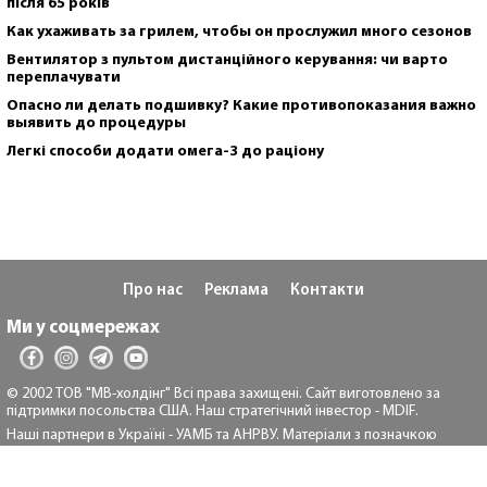
після 65 років
Как ухаживать за грилем, чтобы он прослужил много сезонов
Вентилятор з пультом дистанційного керування: чи варто
переплачувати
Опасно ли делать подшивку? Какие противопоказания важно
выявить до процедуры
Легкі способи додати омега-3 до раціону
Про нас
Реклама
Контакти
Ми у соцмережах
© 2002 ТОВ "МВ-холдінг" Всі права захищені. Сайт виготовлено за
підтримки посольства США. Наш стратегічний інвестор - MDIF.
Наші партнери в Україні - УАМБ та АНРВУ. Матеріали з позначкою
"Реклама" та "*" розміщуються на правах реклами.