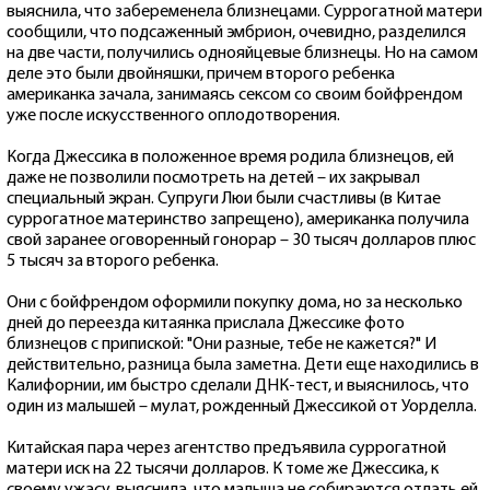
выяснила, что забеременела близнецами. Суррогатной матери
сообщили, что подсаженный эмбрион, очевидно, разделился
на две части, получились однояйцевые близнецы. Но на самом
деле это были двойняшки, причем второго ребенка
американка зачала, занимаясь сексом со своим бойфрендом
уже после искусственного оплодотворения.
Когда Джессика в положенное время родила близнецов, ей
даже не позволили посмотреть на детей – их закрывал
специальный экран. Супруги Люи были счастливы (в Китае
суррогатное материнство запрещено), американка получила
свой заранее оговоренный гонорар – 30 тысяч долларов плюс
5 тысяч за второго ребенка.
Они с бойфрендом оформили покупку дома, но за несколько
дней до переезда китаянка прислала Джессике фото
близнецов с припиской: "Они разные, тебе не кажется?" И
действительно, разница была заметна. Дети еще находились в
Калифорнии, им быстро сделали ДНК-тест, и выяснилось, что
один из малышей – мулат, рожденный Джессикой от Уорделла.
Китайская пара через агентство предъявила суррогатной
матери иск на 22 тысячи долларов. К томе же Джессика, к
своему ужасу, выяснила, что малыша не собираются отдать ей,