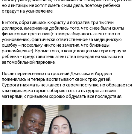
но и китайцы не хотят иметь с ним дела, поэтому ребенка
отдадут на усыновление.
В итоге, обратившись к юристу и потратив три тысячи
долларов, американка добилась того, что с нее были сняты
финансовые претензии (с этим разбиралось агентство по
усыновлению, фактически ответственное за медицинскую
ошибку – поскольку никто не заметил, что близнецы
разнояйцевые). Кроме того, в конце концов матери вернули
ребенка – представитель агентства передал ей малыша на
автомобильной парковке.
После перенесенных потрясений Джессика и Уорделл
поженились и теперь воспитывают своих трех детей.
Суррогатная мать не жалеет о своем поступке, но обращается
к женщинам, которые собираются стать суррогатными
матерями, с призывом хорошо обдумать все последствия.