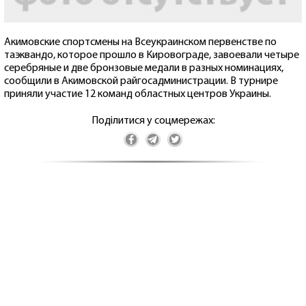
Акимовские спортсмены на Всеукраинском первенстве по
таэквандо, которое прошло в Кировограде, завоевали четыре
серебряные и две бронзовые медали в разных номинациях,
сообщили в Акимовской райгосадминистрации. В турнире
приняли участие 12 команд областных центров Украины.
Поділитися у соцмережах: