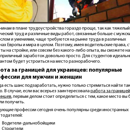
инам в плане трудоустройства гораздо проще, так как тяжелый
ческий труд и различные виды работ, связанные больше с мужск
слом и умениями, чаще требуются на рынке труда в различных
нах Европы и мира в целом. Поэтому, имея водительские права, 
ты на стройке, или совсем без какого-либо опыта, вы сможете н
 приличный заработок довольно просто. Для студентов идеаль
антом будет устроиться на место разнорабочего.
ота за границей для украинцев: популярные
фессии для мужчин и женщин
да есть шанс подзаработать, нужно только стремиться найти та
о. В случае, если вас всерьез заинтересовала
работа за границей
инцев
, первым делом стоит определиться с тем, какое место вы 
ли получить.
ующие профессии сегодня очень популярны среди иностранных
тодателей:
Водители-дальнобойщики
Строители