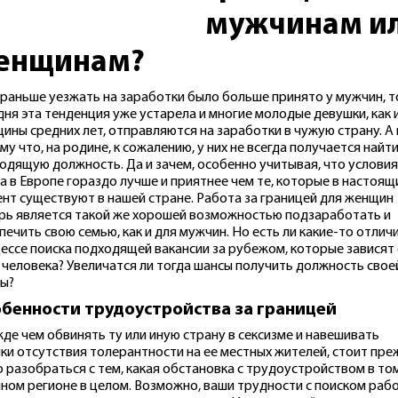
мужчинам и
енщинам?
 раньше уезжать на заработки было больше принято у мужчин, т
дня эта тенденция уже устарела и многие молодые девушки, как 
ины средних лет, отправляются на заработки в чужую страну. А 
му что, на родине, к сожалению, у них не всегда получается найт
одящую должность. Да и зачем, особенно учитывая, что условия
а в Европе гораздо лучше и приятнее чем те, которые в настоящ
нт существуют в нашей стране. Работа за границей для женщин
рь является такой же хорошей возможностью подзаработать и
печить свою семью, как и для мужчин. Но есть ли какие-то отличи
ессе поиска подходящей вакансии за рубежом, которые зависят
 человека? Увеличатся ли тогда шансы получить должность свое
ы?
бенности трудоустройства за границей
де чем обвинять ту или иную страну в сексизме и навешивать
ки отсутствия толерантности на ее местных жителей, стоит пре
о разобраться с тем, какая обстановка с трудоустройством в то
ином регионе в целом. Возможно, ваши трудности с поиском раб