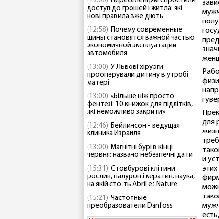
(19:00)
Переселенцям спростили
зави
доступ до грошей і житла: які
мужч
нові правила вже діють
полу
(12:58)
Почему современные
госу
шины становятся важной частью
пред
экономичной эксплуатации
знач
автомобиля
женщ
(13:00)
У Львові хірурги
Рабо
прооперували дитину в утробі
физи
матері
напр
(13:00)
«Більше ніж просто
гуве
фентезі: 10 книжок для підлітків,
які неможливо закрити»
Прек
для 
(12:46)
Бейлинсон - ведущая
жизн
клиника Израиля
треб
(13:00)
Магнітні бурі в кінці
тако
червня: названо небезпечні дати
и ус
этих
(15:31)
Стовбурові клітини
рослин, гіалурон і кератин: наука,
фирм
на якій стоїть Abril et Nature
можн
тако
(15:21)
Частотные
мужч
преобразователи Danfoss
есть