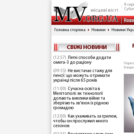
8 сер
Субо
місцеві вісті
Нов
Головна сторінка
Новини
Новини Укр
СВІЖІ НОВИНИ
(12:57)
Легкі способи додати
омега-3 до раціону
Перегл
8 вере
(09:55)
Не вистачає стажу для
пенсії: що можуть отримати
українці після 65 років
(11:00)
Сучасна освіта в
Мелітополі: як технології
долають виклики війни та
зберігають зв'язок із рідною
громадою
(12:00)
Как ухаживать за грилем,
чтобы он прослужил много
сезонов