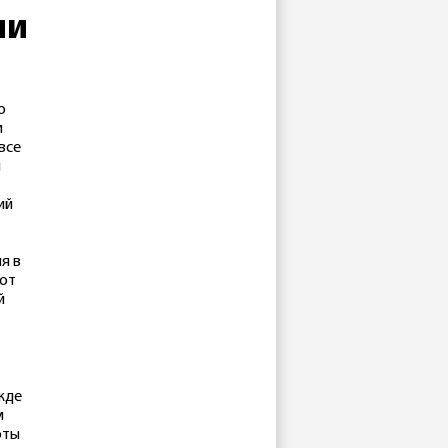
ли
о
и
все
и
ий
я в
 от
й
жде
м
оты