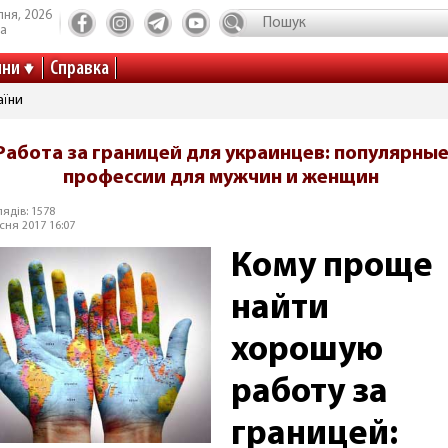
пня, 2026
та
ини
Справка
аїни
Работа за границей для украинцев: популярны
профессии для мужчин и женщин
ядів: 1578
сня 2017 16:07
Кому проще
найти
хорошую
работу за
границей: