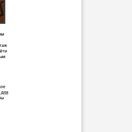
им
стаж
айти
ным
кое
 для
бы