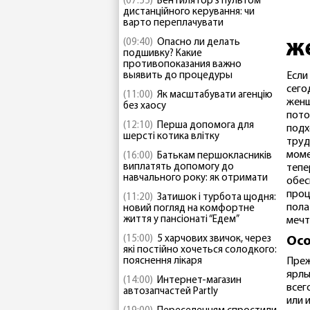
(07:55)
Вентилятор з пультом
дистанційного керування: чи
варто переплачувати
(09:40)
Опасно ли делать
ж
подшивку? Какие
противопоказания важно
выявить до процедуры
Если
сего
(11:00)
Як масштабувати агенцію
женщ
без хаосу
пото
(12:10)
Перша допомога для
подх
шерсті котика влітку
труд
моме
(16:00)
Батькам першокласників
виплатять допомогу до
тепе
навчального року: як отримати
обес
проц
(11:20)
Затишок і турбота щодня:
пола
новий погляд на комфортне
життя у пансіонаті “Едем”
мечт
(15:00)
5 харчових звичок, через
Осо
які постійно хочеться солодкого:
пояснення лікаря
Преж
ярлы
(14:00)
Интернет-магазин
всег
автозапчастей Partly
или 