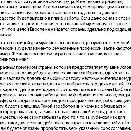
сят лишь от ситуации на рынке труда. И нет никакой разницы,
ина вы или женщина. Вторым моментом, определяющим ваши ш
чить ту или иную должность является то, для кого данное
дарство будет выгодно в плане работы. Если даже одна из стран
оставляет огромное количество вакансий мужчинам, то это не
ит, что в целой Европе не найдется страны, идеально подходяще
инам.
та за границей для мужчин в основном подразумевает тяжелый
ческий труд или какие-то ремесленные профессии, такие как сто
имер. Женщин в основном берут на такие вакансии, как швея,
рнантка и няня.
расным примером страны, которая предоставляет лучшие усло
работы за границей для девушек, является Израиль, где уровень
и и зарплаты довольно высоки, поэтому местным жителям всегд
уется прислуга, сиделки, или частный репетитор для их детей. Ес
й вариант для вас не подходит, отправляйтесь в страны Прибалт
тройтесь на сезонную работу, или на фабрики по пошиву одежды.
 сферах всегда не хватает людей и каждый человек, работающий 
у, будет не лишним. Такой заработок ни к чему не обязывает и
о продолжать подыскивать вакансию вашей мечты, работая в
м месте. Но не стоит забывать про то, что за рубежом как для
ин, так и для женщин действуют контрактные условия найма. То
, вы будете обязаны проработать весь указанный срок соглашен