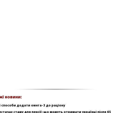
жі новини:
і способи додати омега-3 до раціону
истачає стажу для пенсії: що можуть отримати українці після 65