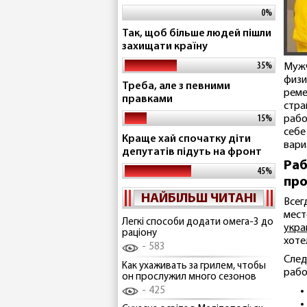
0%
Так, щоб більше людей пішли
захищати країну
35%
Мужч
физи
Треба, але з певними
реме
правками
стра
15%
рабо
себе
Краще хай спочатку діти
вари
депутатів підуть на фронт
Раб
45%
про
НАЙБІЛЬШ ЧИТАНІ
Всег
мест
Легкі способи додати омега-3 до
укра
раціону
хоте
583
След
Как ухаживать за грилем, чтобы
рабо
он прослужил много сезонов
425