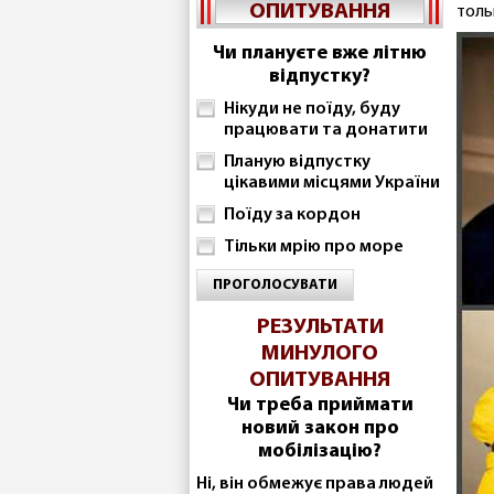
ОПИТУВАННЯ
толь
Чи плануєте вже літню
відпустку?
Нікуди не поїду, буду
працювати та донатити
Планую відпустку
цікавими місцями України
Поїду за кордон
Тільки мрію про море
ПРОГОЛОСУВАТИ
РЕЗУЛЬТАТИ
МИНУЛОГО
ОПИТУВАННЯ
Чи треба приймати
новий закон про
мобілізацію?
Ні, він обмежує права людей