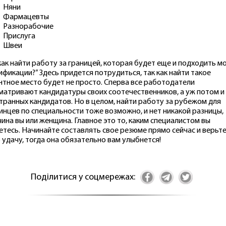
Няни
Фармацевты
Разнорабочие
Прислуга
Швеи
как найти работу за границей, которая будет еще и подходить м
ификации?” Здесь придется потрудиться, так как найти такое
нтное место будет не просто. Сперва все работодатели
матривают кандидатуры своих соотечественников, а уж потом и
транных кандидатов. Но в целом, найти работу за рубежом для
инцев по специальности тоже возможно, и нет никакой разницы,
ина вы или женщина. Главное это то, каким специалистом вы
етесь. Начинайте составлять свое резюме прямо сейчас и верьте
 удачу, тогда она обязательно вам улыбнется!
Поділитися у соцмережах: