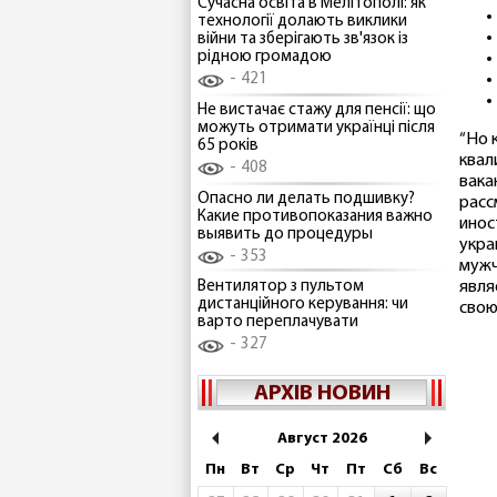
Сучасна освіта в Мелітополі: як
технології долають виклики
війни та зберігають зв'язок із
рідною громадою
421
Не вистачає стажу для пенсії: що
можуть отримати українці після
“Но 
65 років
квал
408
вака
Опасно ли делать подшивку?
расс
Какие противопоказания важно
инос
выявить до процедуры
укра
353
мужч
явля
Вентилятор з пультом
дистанційного керування: чи
свою
варто переплачувати
327
АРХІВ НОВИН
Август 2026
Пн
Вт
Ср
Чт
Пт
Сб
Вс