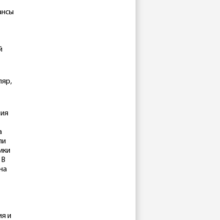
ансы
й
ляр,
вия
а
ли
ики
 В
на
ия и