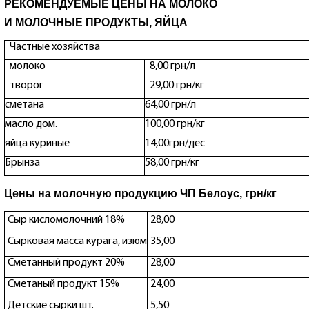
РЕКОМЕНДУЕМЫЕ ЦЕНЫ НА МОЛОКО
И МОЛОЧНЫЕ ПРОДУКТЫ, ЯЙЦА
Частные хозяйства
молоко
8,00 грн/л
творог
29,00 грн/кг
сметана
64,00 грн/л
масло дом.
100,00 грн/кг
яйца куриные
14,00грн/дес
Брынза
58,00 грн/кг
Цены на молочную продукцию ЧП Белоус, грн/кг
Сыр кисломолочний 18%
28,00
Сырковая масса курага, изюм
35,00
Сметанный продукт 20%
28,00
Сметаный продукт 15%
24,00
Детские сырки шт.
5,50