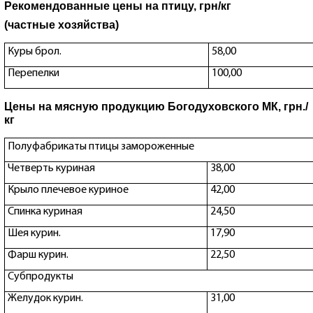
Рекомендованные цены на птицу, грн/кг
(частные хозяйства)
Куры брол.
58,00
Перепелки
100,00
Цены на мясную продукцию Богодуховского МК, грн./
кг
Полуфабрикаты птицы замороженные
Четверть куриная
38,00
Крыло плечевое куриное
42,00
Спинка куриная
24,50
Шея курин.
17,90
Фарш курин.
22,50
Субпродукты
Желудок курин.
31,00