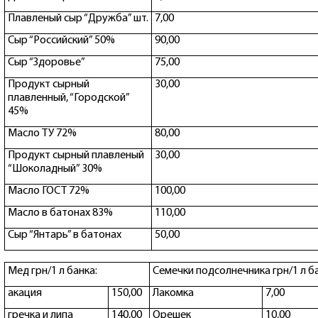
Плавленый сыр “Дружба” шт.
7,00
Сыр “Российский” 50%
90,00
Сыр “Здоровье”
75,00
Продукт сырный
30,00
плавленный, “Городской”
45%
Масло ТУ 72%
80,00
Продукт сырный плавленый
30,00
“Шоколадный” 30%
Масло ГОСТ 72%
100,00
Масло в батонах 83%
110,00
Сыр “Янтарь” в батонах
50,00
Мед грн/1 л банка:
Семечки подсолнечника грн/1 л ба
акация
150,00
Лакомка
7,00
гречка и липа
140,00
Орешек
10,00