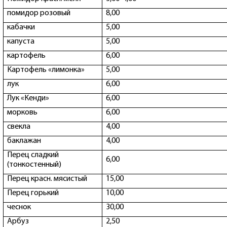
помидор розовый
8,00
кабачки
5,00
капуста
5,00
картофель
6,00
Картофель «лимонка»
5,00
лук
6,00
Лук «Кенди»
6,00
морковь
6,00
свекла
4,00
баклажан
4,00
Перец сладкий
6,00
(тонкостенный)
Перец красн. мясистый
15,00
Перец горький
10,00
чеснок
30,00
Арбуз
2,50