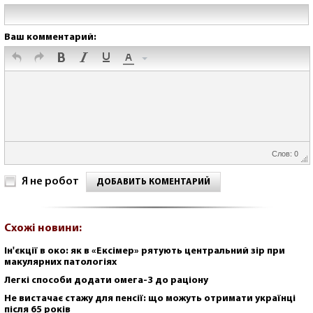
Ваш комментарий:
Слов: 0
Я не робот
ДОБАВИТЬ КОМЕНТАРИЙ
Схожі новини:
Ін'єкції в око: як в «Ексімер» рятують центральний зір при
макулярних патологіях
Легкі способи додати омега-3 до раціону
Не вистачає стажу для пенсії: що можуть отримати українці
після 65 років