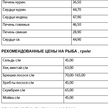
Печень курин.
36,50
Сердце курин.
44,70
Сердце индюш.
47,90
Печень говяжья
46,50
Печень свиная
28,90
Сердце св.
44,90
РЕКОМЕНДОВАННЫЕ ЦЕНЫ НА РЫБА , грн/кг
Сельдь с/м
45,00
Хек, минтай с/м
63,00
Брюшки лосося с/м
70,00-165,00
Хребты лосося с/м
45,00
Скумбрия с/м
65,00
Мойва с/м
45,00