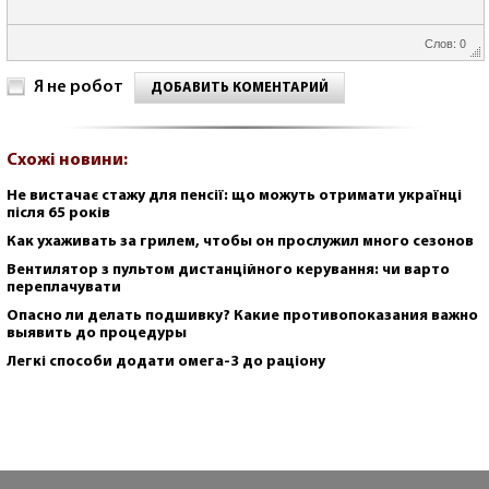
Слов: 0
Я не робот
ДОБАВИТЬ КОМЕНТАРИЙ
Схожі новини:
Не вистачає стажу для пенсії: що можуть отримати українці
після 65 років
Как ухаживать за грилем, чтобы он прослужил много сезонов
Вентилятор з пультом дистанційного керування: чи варто
переплачувати
Опасно ли делать подшивку? Какие противопоказания важно
выявить до процедуры
Легкі способи додати омега-3 до раціону