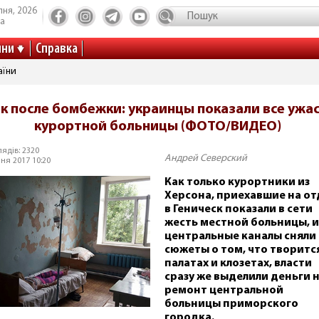
пня, 2026
та
ини
Справка
аїни
к после бомбежки: украинцы показали все ужа
курортной больницы (ФОТО/ВИДЕО)
ядів: 2320
Андрей Северский
ня 2017 10:20
Как только курортники из
Херсона, приехавшие на о
в Геническ показали в сети
жесть местной больницы, и
центральные каналы сняли
сюжеты о том, что творитс
палатах и клозетах, власти
сразу же выделили деньги 
ремонт центральной
больницы приморского
городка.