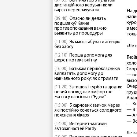
(07:55)
Вентилятор з пультом
дистанційного керування: чи
варто переплачувати
На д
напи
(09:40)
Опасно ли делать
куро
подшивку? Какие
в ме
противопоказания важно
выявить до процедуры
толь
(11:00)
Як масштабувати агенцію
«Лет
без хаосу
(12:10)
Перша допомога для
Гной
шерсті котика влітку
холо
(16:00)
Батькам першокласників
Скор
виплатять допомогу до
— ве
навчального року: як отримати
вызо
Очер
(11:20)
Затишок і турбота щодня:
новий погляд на комфортне
груд
життя у пансіонаті “Едем”
Анал
— Ко
(15:00)
5 харчових звичок, через
— В 
які постійно хочеться солодкого:
пояснення лікаря
— А 
— Вс
(14:00)
Интернет-магазин
автозапчастей Partly
Летя