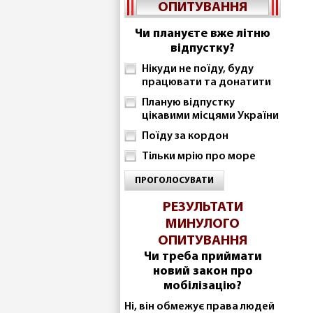
ОПИТУВАННЯ
Чи плануєте вже літню
відпустку?
Нікуди не поїду, буду
працювати та донатити
Планую відпустку
цікавими місцями України
Поїду за кордон
Тільки мрію про море
ПРОГОЛОСУВАТИ
РЕЗУЛЬТАТИ
МИНУЛОГО
ОПИТУВАННЯ
Чи треба приймати
новий закон про
мобілізацію?
Ні, він обмежує права людей