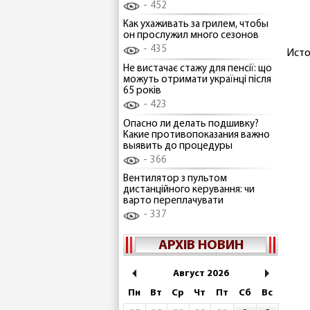
452
Как ухаживать за грилем, чтобы
он прослужил много сезонов
435
Исто
Не вистачає стажу для пенсії: що
можуть отримати українці після
65 років
423
Опасно ли делать подшивку?
Какие противопоказания важно
выявить до процедуры
366
Вентилятор з пультом
дистанційного керування: чи
варто переплачувати
337
АРХІВ НОВИН
Август 2026
Пн
Вт
Ср
Чт
Пт
Сб
Вс