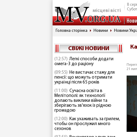
8 сер
Субо
місцеві вісті
Нов
Головна сторінка
Новини
Новини Укр
Ка
СВІЖІ НОВИНИ
(12:57)
Легкі способи додати
омега-3 до раціону
Перегл
21 лип
(09:55)
Не вистачає стажу для
пенсії: що можуть отримати
українці після 65 років
(11:00)
Сучасна освіта в
Мелітополі: як технології
долають виклики війни та
зберігають зв'язок із рідною
громадою
(12:00)
Как ухаживать за грилем,
чтобы он прослужил много
сезонов