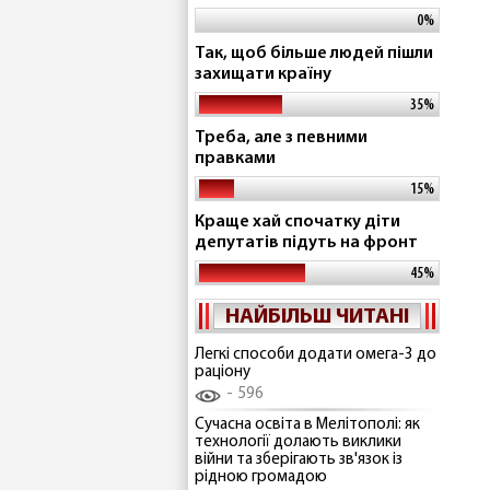
0%
Так, щоб більше людей пішли
захищати країну
35%
Треба, але з певними
правками
15%
Краще хай спочатку діти
депутатів підуть на фронт
45%
НАЙБІЛЬШ ЧИТАНІ
Легкі способи додати омега-3 до
раціону
596
Сучасна освіта в Мелітополі: як
технології долають виклики
війни та зберігають зв'язок із
рідною громадою