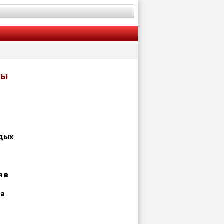
сы
тдых
я в
на