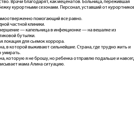
ство. Врачи благодарят, как меценатов. Больница, пережившая
ежку курортными сезонами. Персонал, уставший от курортников
.
амоотверженно помогающий все равно.
дной частной клиники.
вершение — капельница в инфекционке — на вешалке из
тиковой бутылки.
я локация для сьемок хоррора.
на, в которой выживают сильнейшие. Страна, где трудно жить и
о умирать.
на, которую я не брошу, но ребенка отправлю подальше и навсег
исывает мама Алина ситуацию.