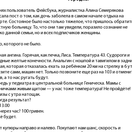
нях пользователь Фейсбука, журналистка Алина Семерякова
сала пост о том, как дочь заболела в самом начале отдыха на
рте. Состояное было настолько тяжелое, что пришлось обратит
стную больницу. То, что они там увидели, поразило сознание не
ко данной семьи, но и всех подписчиков женщины.
о, которого не было.
ная ангина. Горячая, как печка, Лиса. Температура 43. Судороги и
дные желтые конечности. Анальгин с ношпой и тавигилом в задни
ая, которая отказалась ехать за ребёнком 20 км на стрелку в 6 у
зите сами, машин нет. Только позвоните еще раз на 103 и отмени
в, а то нас ругать будут.
едь у педиатра в центральной больнице Геническа. Мамы с
ничками живым щитом — у нас тоже температура! Не пройдёте!
изы с утра натощак.
гда результат?
13.00
через час? 100 гривен.
ё будет.
т купюры направо и налево. Покупают нам шанс, скорость и