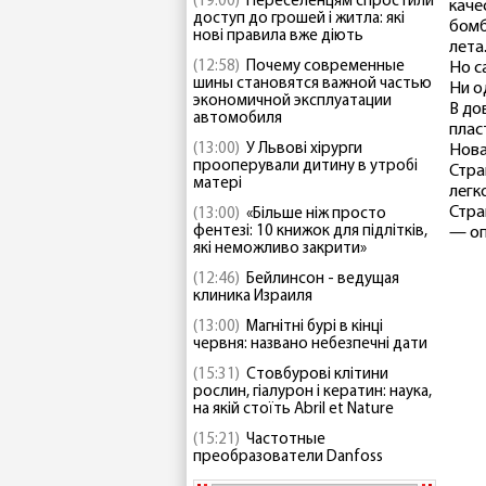
(19:00)
Переселенцям спростили
каче
доступ до грошей і житла: які
бомб
нові правила вже діють
лета
(12:58)
Почему современные
Но с
шины становятся важной частью
Ни о
экономичной эксплуатации
В до
автомобиля
плас
(13:00)
У Львові хірурги
Нова
прооперували дитину в утробі
Стра
матері
легк
Стра
(13:00)
«Більше ніж просто
фентезі: 10 книжок для підлітків,
— оп
які неможливо закрити»
(12:46)
Бейлинсон - ведущая
клиника Израиля
(13:00)
Магнітні бурі в кінці
червня: названо небезпечні дати
(15:31)
Стовбурові клітини
рослин, гіалурон і кератин: наука,
на якій стоїть Abril et Nature
(15:21)
Частотные
преобразователи Danfoss