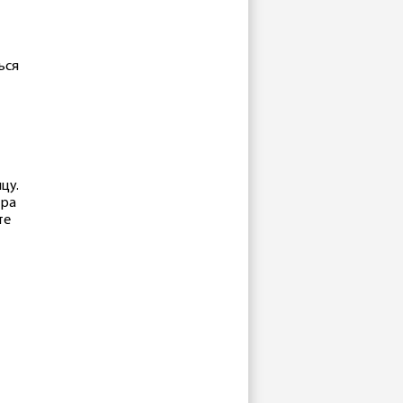
ься
цу.
тра
те