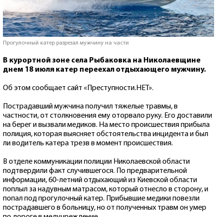
Прогулочный катер разрезал мужчину на части
В курортной зоне села Рыбаковка на Николаевщине
днем 18 июля катер переехал отдыхающего мужчину.
Об этом сообщает сайт «Преступности.НЕТ».
Пострадавший мужчина получил тяжелые травмы, в
частности, от столкновения ему оторвало руку. Его доставили
на берег и вызвали медиков. На место происшествия прибыла
полиция, которая выясняет обстоятельства инцидента и был
ли водитель катера трезв в момент происшествия.
В отделе коммуникации полиции Николаевской области
подтвердили факт случившегося. По предварительной
информации, 60-летний отдыхающий из Киевской области
поплыл за надувным матрасом, который отнесло в сторону, и
попал под прогулочный катер. Прибывшие медики повезли
пострадавшего в больницу, но от полученных травм он умер
по дороге в медучреждение.