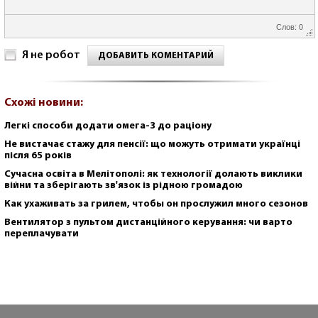
Слов: 0
Я не робот
ДОБАВИТЬ КОМЕНТАРИЙ
Схожі новини:
Легкі способи додати омега-3 до раціону
Не вистачає стажу для пенсії: що можуть отримати українці
після 65 років
Сучасна освіта в Мелітополі: як технології долають виклики
війни та зберігають зв'язок із рідною громадою
Как ухаживать за грилем, чтобы он прослужил много сезонов
Вентилятор з пультом дистанційного керування: чи варто
переплачувати