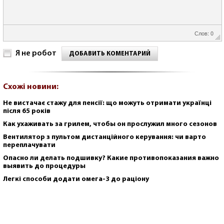
Слов: 0
Я не робот
ДОБАВИТЬ КОМЕНТАРИЙ
Схожі новини:
Не вистачає стажу для пенсії: що можуть отримати українці
після 65 років
Как ухаживать за грилем, чтобы он прослужил много сезонов
Вентилятор з пультом дистанційного керування: чи варто
переплачувати
Опасно ли делать подшивку? Какие противопоказания важно
выявить до процедуры
Легкі способи додати омега-3 до раціону