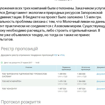
ложения всех трех компаний были отклонены. Заказчиком услуги
лся Департамент экологии и природных ресурсов Запорожской
дминистации. В бюджете на проект было заложено 1.5 млн грн.
альность проблемы связана с тем, что Молочный лиман на данн
нт практически не соединяется с Азовским морем. Существующ
оку необходимо расчищать, либо строить отдельный канал. В
ле уже объявлялся тендер, но тогда он также не принес
льтатов.