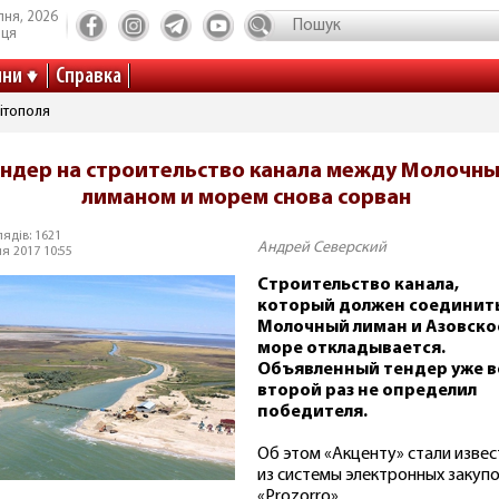
пня, 2026
иця
ини
Справка
ітополя
ендер на строительство канала между Молочн
лиманом и морем снова сорван
ядів: 1621
Андрей Северский
я 2017 10:55
Строительство канала,
который должен соединит
Молочный лиман и Азовско
море откладывается.
Объявленный тендер уже в
второй раз не определил
победителя.
Об этом «Акценту» стали изве
из системы электронных закуп
«Prozorro».