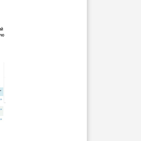
ый
ую