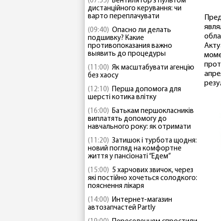
(07:55)
Вентилятор з пультом
дистанційного керування: чи
варто переплачувати
Пред
явля
(09:40)
Опасно ли делать
обла
подшивку? Какие
Акту
противопоказания важно
выявить до процедуры
моме
прот
(11:00)
Як масштабувати агенцію
апре
без хаосу
резу
(12:10)
Перша допомога для
шерсті котика влітку
(16:00)
Батькам першокласників
виплатять допомогу до
навчального року: як отримати
(11:20)
Затишок і турбота щодня:
новий погляд на комфортне
життя у пансіонаті “Едем”
(15:00)
5 харчових звичок, через
які постійно хочеться солодкого:
пояснення лікаря
(14:00)
Интернет-магазин
автозапчастей Partly