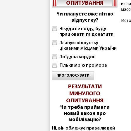
ОПИТУВАННЯ
из л
масс
Чи плануєте вже літню
відпустку?
Исто
Нікуди не поїду, буду
працювати та донатити
Планую відпустку
цікавими місцями України
Поїду за кордон
Тільки мрію про море
ПРОГОЛОСУВАТИ
РЕЗУЛЬТАТИ
МИНУЛОГО
ОПИТУВАННЯ
Чи треба приймати
новий закон про
мобілізацію?
Ні, він обмежує права людей