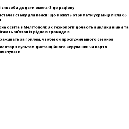
і способи додати омега-3 до раціону
истачає стажу для пенсії: що можуть отримати українці після 65
в
сна освіта в Мелітополі: як технології долають виклики війни та
ігають зв'язок із рідною громадою
ухаживать за грилем, чтобы он прослужил много сезонов
илятор з пультом дистанційного керування: чи варто
плачувати