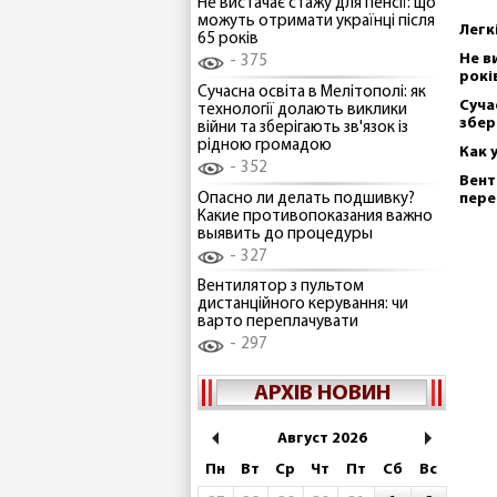
Не вистачає стажу для пенсії: що
можуть отримати українці після
Легк
65 років
Не в
375
рокі
Сучасна освіта в Мелітополі: як
Суча
технології долають виклики
збер
війни та зберігають зв'язок із
рідною громадою
Как 
352
Вент
Опасно ли делать подшивку?
пере
Какие противопоказания важно
выявить до процедуры
327
Вентилятор з пультом
дистанційного керування: чи
варто переплачувати
297
АРХІВ НОВИН
Август 2026
Пн
Вт
Ср
Чт
Пт
Сб
Вс