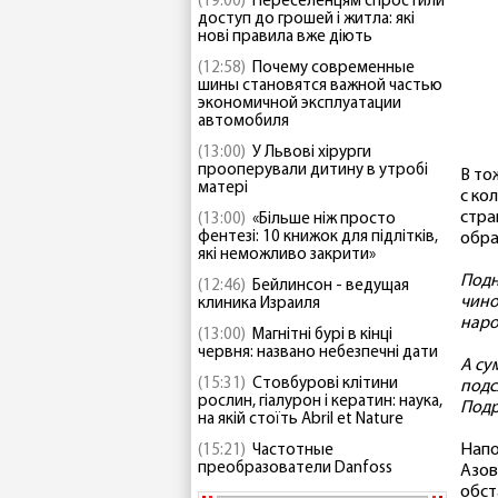
(19:00)
Переселенцям спростили
доступ до грошей і житла: які
нові правила вже діють
(12:58)
Почему современные
шины становятся важной частью
экономичной эксплуатации
автомобиля
(13:00)
У Львові хірурги
прооперували дитину в утробі
В то
матері
с ко
стра
(13:00)
«Більше ніж просто
фентезі: 10 книжок для підлітків,
обра
які неможливо закрити»
Подн
(12:46)
Бейлинсон - ведущая
чино
клиника Израиля
наро
(13:00)
Магнітні бурі в кінці
червня: названо небезпечні дати
А су
(15:31)
Стовбурові клітини
подс
рослин, гіалурон і кератин: наука,
Подр
на якій стоїть Abril et Nature
Напо
(15:21)
Частотные
преобразователи Danfoss
Азов
обст