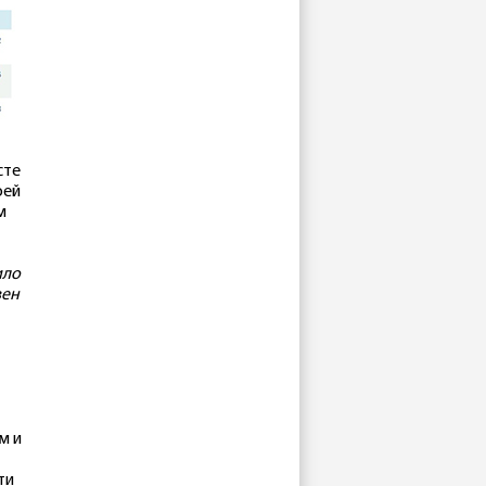
сте
оей
м
ило
вен
м и
ти