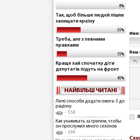
0%
Так, щоб більше людей пішли
захищати країну
35%
Имя:
Треба, але з певними
правками
Ваш 
15%
Краще хай спочатку діти
депутатів підуть на фронт
45%
НАЙБІЛЬШ ЧИТАНІ
Легкі способи додати омега-3 до
раціону
558
Я
Как ухаживать за грилем, чтобы
он прослужил много сезонов
399
Схо