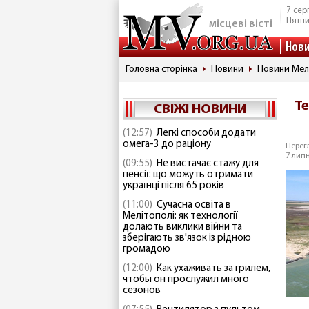
7 сер
Пятн
місцеві вісті
Нов
Головна сторінка
Новини
Новини Мел
Т
СВІЖІ НОВИНИ
(12:57)
Легкі способи додати
омега-3 до раціону
Перегл
7 липн
(09:55)
Не вистачає стажу для
пенсії: що можуть отримати
українці після 65 років
(11:00)
Сучасна освіта в
Мелітополі: як технології
долають виклики війни та
зберігають зв'язок із рідною
громадою
(12:00)
Как ухаживать за грилем,
чтобы он прослужил много
сезонов