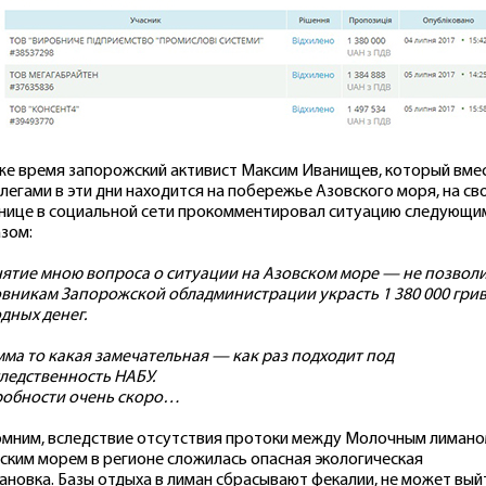
же время запорожский активист Максим Иванищев, который вме
ллегами в эти дни находится на побережье Азовского моря, на св
нице в социальной сети прокомментировал ситуацию следующи
зом:
ятие мною вопроса о ситуации на Азовском море — не позвол
вникам Запорожской обладминистрации украсть 1 380 000 гри
дных денег.
мма то какая замечательная — как раз подходит под
ледственность НАБУ.
обности очень скоро…
мним, вследствие отсутствия протоки между Молочным лимано
ским морем в регионе сложилась опасная экологическая
ановка. Базы отдыха в лиман сбрасывают фекалии, не может вый