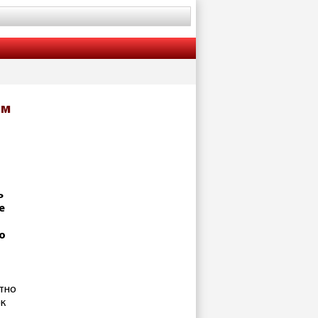
ым
ь
е
о
стно
ок