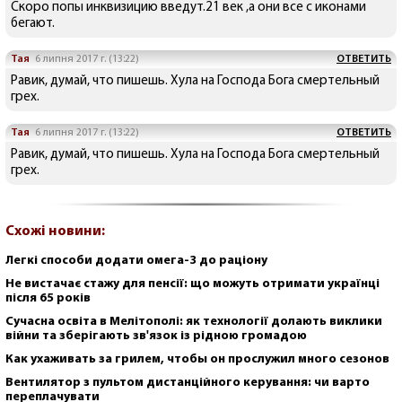
Скоро попы инквизицию введут.21 век ,а они все с иконами
бегают.
Тая
6 липня 2017 г. (13:22)
ОТВЕТИТЬ
Равик, думай, что пишешь. Хула на Господа Бога смертельный
грех.
Тая
6 липня 2017 г. (13:22)
ОТВЕТИТЬ
Равик, думай, что пишешь. Хула на Господа Бога смертельный
грех.
Схожі новини:
Легкі способи додати омега-3 до раціону
Не вистачає стажу для пенсії: що можуть отримати українці
після 65 років
Сучасна освіта в Мелітополі: як технології долають виклики
війни та зберігають зв'язок із рідною громадою
Как ухаживать за грилем, чтобы он прослужил много сезонов
Вентилятор з пультом дистанційного керування: чи варто
переплачувати