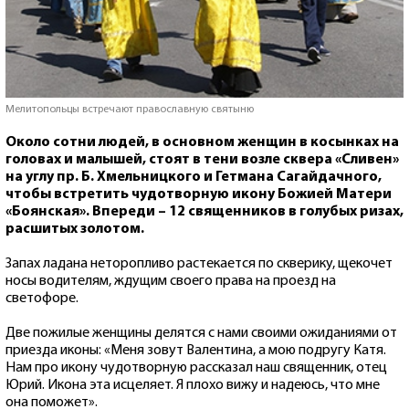
Мелитопольцы встречают православную святыню
Около сотни людей, в основном женщин в косынках на
головах и малышей, стоят в тени возле сквера «Сливен»
на углу пр. Б. Хмельницкого и Гетмана Сагайдачного,
чтобы встретить чудотворную икону Божией Матери
«Боянская». Впереди – 12 священников в голубых ризах,
расшитых золотом.
Запах ладана неторопливо растекается по скверику, щекочет
носы водителям, ждущим своего права на проезд на
светофоре.
Две пожилые женщины делятся с нами своими ожиданиями от
приезда иконы: «Меня зовут Валентина, а мою подругу Катя.
Нам про икону чудотворную рассказал наш священник, отец
Юрий. Икона эта исцеляет. Я плохо вижу и надеюсь, что мне
она поможет».