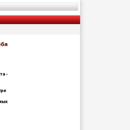
ебя
та -
уре
мых