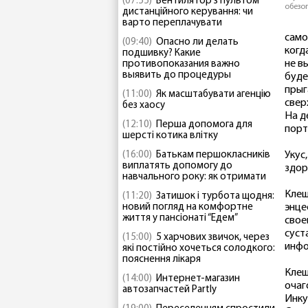
(07:55)
Вентилятор з пультом
обезо
дистанційного керування: чи
варто переплачувати
само
(09:40)
Опасно ли делать
когд
подшивку? Какие
не в
противопоказания важно
выявить до процедуры
буде
прыг
(11:00)
Як масштабувати агенцію
свер
без хаосу
На д
(12:10)
Перша допомога для
порт
шерсті котика влітку
(16:00)
Батькам першокласників
Укус
виплатять допомогу до
здор
навчального року: як отримати
Клещ
(11:20)
Затишок і турбота щодня:
новий погляд на комфортне
энце
життя у пансіонаті “Едем”
свое
суст
(15:00)
5 харчових звичок, через
инфо
які постійно хочеться солодкого:
пояснення лікаря
Клещ
(14:00)
Интернет-магазин
очаг
автозапчастей Partly
Инку