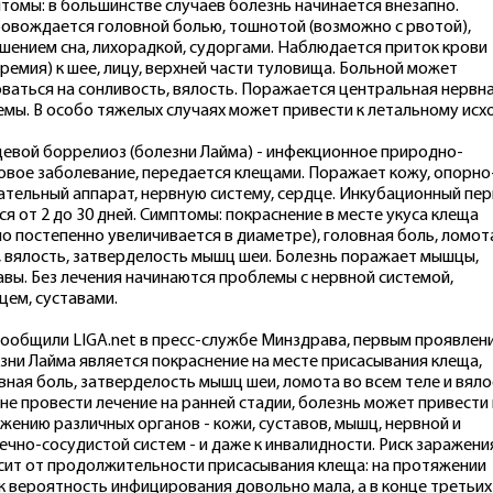
томы: в большинстве случаев болезнь начинается внезапно.
овождается головной болью, тошнотой (возможно с рвотой),
шением сна, лихорадкой, судоргами. Наблюдается приток крови
еремия) к шее, лицу, верхней части туловища. Больной может
ваться на сонливость, вялость. Поражается центральная нервн
емы. В особо тяжелых случаях может привести к летальному исхо
евой боррелиоз (болезни Лайма) - инфекционное природно-
овое заболевание, передается клещами. Поражает кожу, опорно
ательный аппарат, нервную систему, сердце. Инкубационный пе
ся от 2 до 30 дней. Симптомы: покраснение в месте укуса клеща
но постепенно увеличивается в диаметре), головная боль, ломот
, вялость, затверделость мышц шеи. Болезнь поражает мышцы,
авы. Без лечения начинаются проблемы с нервной системой,
цем, суставами.
сообщили LIGA.net в пресс-службе Минздрава, первым проявлен
зни Лайма является покраснение на месте присасывания клеща,
вная боль, затверделость мышц шеи, ломота во всем теле и вяло
 не провести лечение на ранней стадии, болезнь может привести 
жению различных органов - кожи, суставов, мышц, нервной и
ечно-сосудистой систем - и даже к инвалидности. Риск заражени
сит от продолжительности присасывания клеща: на протяжении
к вероятность инфицирования довольно мала, а в конце третьих