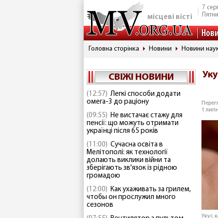
7 сер
Пятн
місцеві вісті
Нов
Головна сторінка
Новини
Новини наук
Уку
СВІЖІ НОВИНИ
(12:57)
Легкі способи додати
омега-3 до раціону
Перегл
1 липн
(09:55)
Не вистачає стажу для
пенсії: що можуть отримати
українці після 65 років
(11:00)
Сучасна освіта в
Мелітополі: як технології
долають виклики війни та
зберігають зв'язок із рідною
громадою
(12:00)
Как ухаживать за грилем,
чтобы он прослужил много
сезонов
Укус 