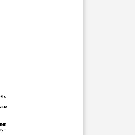
.
ду,
я на
ими
нут