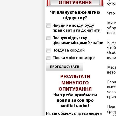
ОПИТУВАННЯ
суто
Чи плануєте вже літню
Что 
відпустку?
Минз
Нікуди не поїду, буду
убор
працювати та донатити
плот
Планую відпустку
цікавими місцями України
Кажд
чтоб
Поїду за кордон
Особ
воло
Тільки мрію про море
ПРОГОЛОСУВАТИ
Мест
вето
РЕЗУЛЬТАТИ
Верн
МИНУЛОГО
выст
ОПИТУВАННЯ
чело
Чи треба приймати
прир
новий закон про
мобілізацію?
Пере
сред
Ні, він обмежує права людей