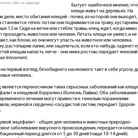
пасить себя на природе
Бытует ошибочное мнение, что
клещи живут на деревьях. На
м деле, место обитания клещей - почва, из которой они выходят,
а становится тепло: потом они поднимаются на траву, кустарники
ыше 1,5 м. Сидя на ветке или стебле травы, клещ ждет, когда мимо
т проходить животное или человек. Летать клещи не умеют, и не
ают, как блохи, но они могут упасть на животное или человека
ху, растопырив лапки, или зацепиться, если кто-нибудь заденет к
етей клещам напасть легче - они ниже ростом, передает женский
ал Inmoment.
, на первый взгляд, безобидного насекомого таит в себе угрозу д
овья человека..
 является переносчиком таких серьезных заболеваний как клещ
фалит и клещевой боррелиоз (болезнь Лайма). Оба заболевания 
временного лечения могут привести к тяжелым поражениям
авов, нервной и сердечно-сосудистой систем, передает Здоров-
.
евой энцефалит - общее для человека и животных природно-
овое заболевание вирусного происхождения, передается клеща
бационный период длится от 5 до 30 дней (чаще 10-14 дней).