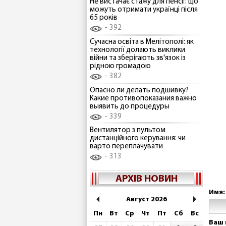
Не вистачає стажу для пенсії: що
можуть отримати українці після
65 років
392
Сучасна освіта в Мелітополі: як
технології долають виклики
війни та зберігають зв'язок із
рідною громадою
382
Опасно ли делать подшивку?
Какие противопоказания важно
выявить до процедуры
339
Вентилятор з пультом
дистанційного керування: чи
варто переплачувати
313
АРХІВ НОВИН
Имя:
Август 2026
Пн
Вт
Ср
Чт
Пт
Сб
Вс
Ваш 