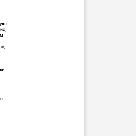
туют
но,
ом
ой,
ли
 в