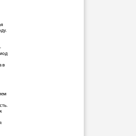
ая
ду.
-
риод
а в
ием
сть.
к
я