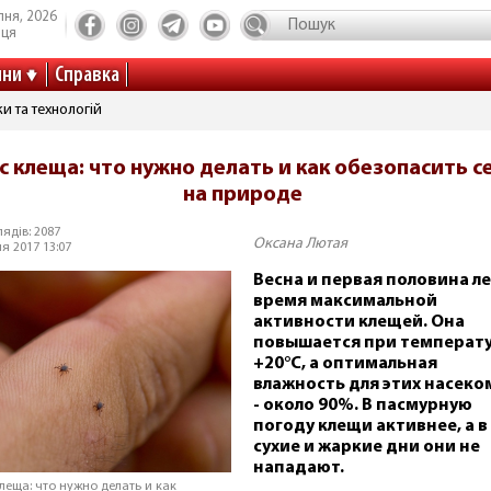
пня, 2026
иця
ини
Справка
и та технологій
с клеща: что нужно делать и как обезопасить с
на природе
ядів: 2087
Оксана Лютая
я 2017 13:07
Весна и первая половина ле
время максимальной
активности клещей. Она
повышается при температ
+20°C, а оптимальная
влажность для этих насеко
- около 90%. В пасмурную
погоду клещи активнее, а в
сухие и жаркие дни они не
нападают.
клеща: что нужно делать и как