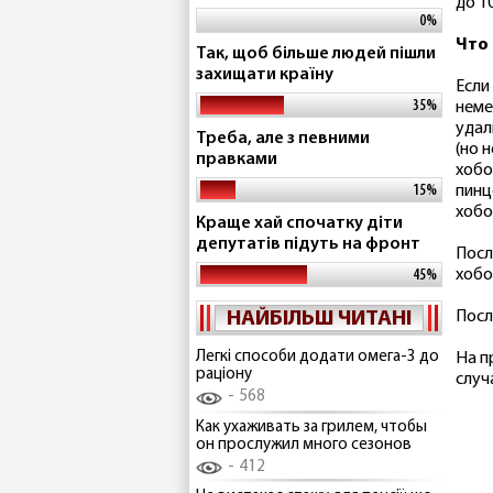
до 1
0%
Что
Так, щоб більше людей пішли
захищати країну
Если
35%
неме
удал
Треба, але з певними
(но 
правками
хобо
15%
пинц
хобо
Краще хай спочатку діти
депутатів підуть на фронт
Посл
хобо
45%
НАЙБІЛЬШ ЧИТАНІ
Посл
Легкі способи додати омега-3 до
На п
раціону
случ
568
Как ухаживать за грилем, чтобы
он прослужил много сезонов
412