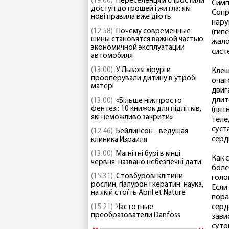
(19:00)
Переселенцям спростили
Симп
доступ до грошей і житла: які
Сопр
нові правила вже діють
нару
(12:58)
Почему современные
(гип
шины становятся важной частью
жало
экономичной эксплуатации
сист
автомобиля
(13:00)
У Львові хірурги
Клещ
прооперували дитину в утробі
очаг
матері
двиг
длит
(13:00)
«Більше ніж просто
фентезі: 10 книжок для підлітків,
(пят
які неможливо закрити»
теле
суст
(12:46)
Бейлинсон - ведущая
серд
клиника Израиля
(13:00)
Магнітні бурі в кінці
Как 
червня: названо небезпечні дати
боле
(15:31)
Стовбурові клітини
голо
рослин, гіалурон і кератин: наука,
Если
на якій стоїть Abril et Nature
пора
серд
(15:21)
Частотные
преобразователи Danfoss
зави
суто