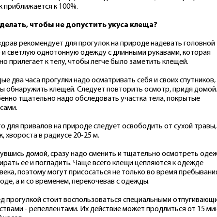
к приближается к 100%.
делать, чтобы не допустить укуса клеща?
драв рекомендует для прогулок на природе надевать головной
 и светлую однотонную одежду с длинными рукавами, которая
но прилегает к телу, чтобы легче было заметить клещей.
ые два часа прогулки надо осматривать себя и своих спутников,
ы обнаружить клещей. Следует повторить осмотр, придя домой
енно тщательно надо обследовать участка тела, покрытые
сами.
о для привалов на природе следует освободить от сухой травы,
к, хвороста в радиусе 20-25 м.
увшись домой, сразу надо сменить и тщательно осмотреть одеж
ирать ее и погладить. Чаще всего клещи цепляются к одежде
века, поэтому могут присосаться не только во время пребывани
оде, а и со временем, перекочевав с одежды.
д прогулкой стоит воспользоваться специальными отпугивающ
ствами - репеллентами. Их действие может продлиться от 15 ми