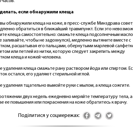
0 часов.
 делать, если обнаружили клеща
 вы обнаружили клеща на коже, в пресс-службе Минздрава сове
дленно обратиться в ближайший травмпункт. Если это невозмож
ите клеща самостоятельно: смажьте клеща подсолнечным масл
не заливайте, чтобы не задохнулся), медленно вытяните вместе с
тком, расшатывая его пальцами, обернутыми марлевой салфетк
етом или петлей из нитки, которую следует закрепить между
тком клеща и кожей человека.
е удаления клеща смажьте рану раствором йода или спиртом. Ес
ток остался, его удаляют стерильной иглой.
е удаления тщательно вымойте руки с мылом, а клеща сожгите.
ротяжении двух недель ежедневно меряйте температуру тела, а
ае ее повышения или покраснения на коже обратитесь к врачу.
Поділитися у соцмережах: