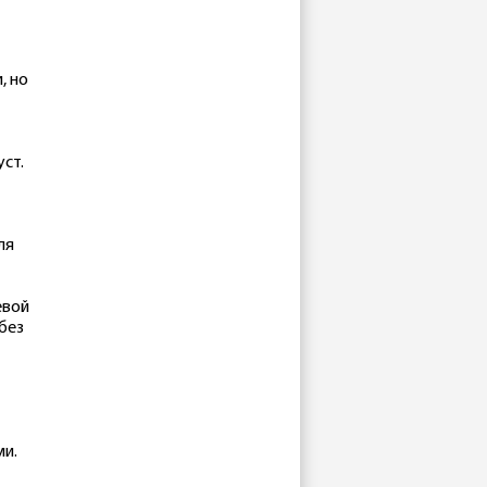
, но
уст.
ля
евой
без
ми.