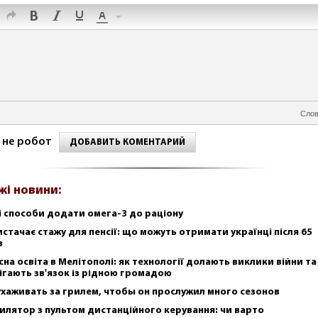
Слов
 не робот
ДОБАВИТЬ КОМЕНТАРИЙ
жі новини:
і способи додати омега-3 до раціону
истачає стажу для пенсії: що можуть отримати українці після 65
в
сна освіта в Мелітополі: як технології долають виклики війни та
ігають зв'язок із рідною громадою
ухаживать за грилем, чтобы он прослужил много сезонов
илятор з пультом дистанційного керування: чи варто