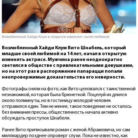
Возлюбленный Хайди Клум в открытую изменяет своей любимой
Возлюбленный Хайди Клум Вито Шнабель, который
младше своей любимой на 14 лет, начал в открытую
изменять актрисе. Мужчина ранее неоднократно
светился в обществе с привлекательными девушками,
но на этот раз в распоряжение папарацци попали
неопровержимые доказательства его неверности.
Фотографы сняли на фото, как Вито целовался с таинственной
незнакомкой, которая была брюнеткой. Поцелуй их длился
около полминуты, но в гостиницу молодой человек
отправился один. Тем не менее, такое поведение не осталось
без внимания прессы, общественность начала активно
обсуждать проступок Шнабеля.
Ранее Вито приписывали роман с женой Абрамовича, но сам
миллиардер позднее опроверг слухи. Пока не известно, как