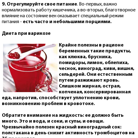
9. Отрегулируйте свое
питание
. Во-первых, важно
нормализовать работу кишечника, а во-вторых, благотворное
влияние на состояние вен оказывает специальный режим
питания -
есть часто и небольшими порциями.
Диета при варикозе
Крайне полезны в рационе
беременных такие продукты,
как
клюква
, брусника,
помидоры, лимон, облепиха,
чеснок, виноград, киви, вишня,
сельдерей
. Они естественным
путем разжижают кровь.
Слишком жирная, острая,
копченая, консервированная
еда, напротив, способствует уплотнению крови,
возникновению проблем в кровотоке.
Обратите внимание на
жидкость
: ее должно быть
много. Это и вода, и соки, и супы, и овощи.
Чрезвычайно полезен красный виноградный сок:
полстакана в день снизит активность тромбоцитов на