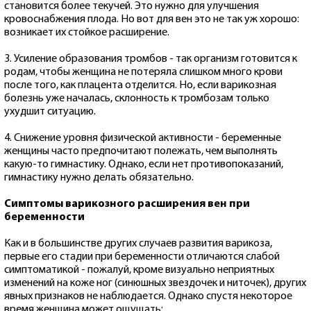
становится более текучей. Это нужно для улучшения
кровоснабжения плода. Но вот для вен это не так уж хорошо:
возникает их стойкое расширение.
3. Усиление образования тромбов - так организм готовится к
родам, чтобы женщина не потеряла слишком много крови
после того, как плацента отделится. Но, если варикозная
болезнь уже началась, склонность к тромбозам только
ухудшит ситуацию.
4. Снижение уровня физической активности - беременные
женщины часто предпочитают полежать, чем выполнять
какую-то гимнастику. Однако, если нет противопоказаний,
гимнастику нужно делать обязательно.
Симптомы варикозного расширения вен при
беременности
Как и в большинстве других случаев развития варикоза,
первые его стадии при беременности отличаются слабой
симптоматикой - пожалуй, кроме визуально неприятных
изменений на коже ног (синюшных звездочек и ниточек), других
явных признаков не наблюдается. Однако спустя некоторое
время женщина может ощущать: