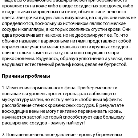
Чаще всего варикозное расширение вен при беременности
проявляется на коже либо в виде сосудистых звездочек, либо
в виде этаких сморщенных ниточек, обычно сине-зеленого
цвета. Звездочки видны лишь визуально, на ощупь они никак не
определяются, поскольку их источником являются мелкие
сосуды и капилляры, в которых скопились сгустки крови. Они
едва просвечивают на коже, но не деформируют ее. То, что
обычно называют варикозными нитями, представляет собой
пораженные участки магистральных вен и крупных сосудов -
они не только заметны глазу, но и явно ощущаются при
прикосновении. Вздуваясь, образуя уплотнения и узелки, они
нарушают естественный рельеф кожи, делая ее бугристой.
Причины проблемы
1. Изменения гормонального фона. При беременности
повышается уровень прогестерона, расслабляющего
мускулатуру матки, но есть у него и «побочный эффект»:
расслабление стенок кровеносных сосудов. В результате
восходящие вены не могут активно перекачивать кровь,
начинается застой, который способствует еще большему
расширению сосудов - замкнутый круг!
2. Повышенное венозное давление - кровь у беременных