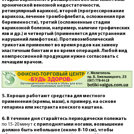
хронической венозной недостаточности,
ретикулярный варикоз), второй (прогрессирование
варикоза, лечение тромбофлебита, осложнения при
беременности), третий (осложненные стадии
варикозной болезни, например, наличие трофических
язв и др.) и четвертый (применяется для устранения
нарушений лимфотока). Противоэмболический
трикотаж применяют во время родов как замену
эластичным бинтам и во время операций. Любой вид
компрессионной продукции нужно согласовать с
лечащим врачом.
5. Хорошо работают
средства для
местного
применения (к
ремы, мази), к примеру, на основе
гепарина или экстракта конского каштана.
6. В течение дня старайтесь периодически
полежать
по 15-20 минут
с приподнятыми ногами, возвышение
должно быть небольшое (около 8-10 см), чтобы