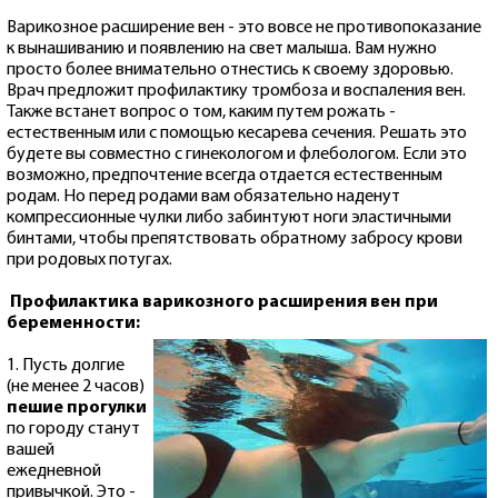
Варикозное расширение вен - это вовсе не противопоказание
к вынашиванию и появлению на свет малыша. Вам нужно
просто более внимательно отнестись к своему здоровью.
Врач предложит профилактику тромбоза и воспаления вен.
Также встанет вопрос о том, каким путем рожать -
естественным или с помощью кесарева сечения. Решать это
будете вы совместно с гинекологом и флебологом. Если это
возможно, предпочтение всегда отдается естественным
родам. Но перед родами вам обязательно наденут
компрессионные чулки либо забинтуют ноги эластичными
бинтами, чтобы препятствовать обратному забросу крови
при родовых потугах.
Профилактика варикозного расширения вен при
беременности:
1. Пусть долгие
(не менее 2 часов)
пешие прогулки
по городу станут
вашей
ежедневной
привычкой. Это -