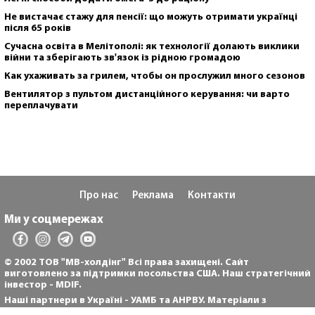
Не вистачає стажу для пенсії: що можуть отримати українці
після 65 років
Сучасна освіта в Мелітополі: як технології долають виклики
війни та зберігають зв'язок із рідною громадою
Как ухаживать за грилем, чтобы он прослужил много сезонов
Вентилятор з пультом дистанційного керування: чи варто
переплачувати
Про нас
Реклама
Контакти
Ми у соцмережах
© 2002 ТОВ "МВ-холдінг" Всі права захищені. Сайт
виготовлено за підтримки посольства США. Наш стратегічний
інвестор - MDIF.
Наші партнери в Україні - УАМБ та АНРВУ. Матеріали з
позначкою "Реклама" та "*" розміщуються на правах реклами.