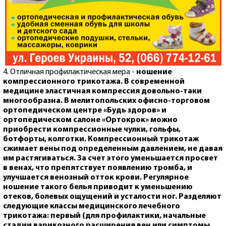
4. Отличная профилактическая мера -
ношение
компрессионного трикотажа. В современной
медицине эластичная компрессия довольно-таки
многообразна.
В мелитопольских офисно-торговом
ортопедическом центре
«
Будь здоров
»
и
ортопедическом салоне «Ортокрок» можно
приобрести компрессионные чулки, гольфы,
ботфорты, колготки.
К
омпрессионный трикотаж
сжимает вены под определенным давлением, не давая
им растягиваться. За счет этого уменьшается просвет
в венах, что препятствует появлению тромба, и
улучшается венозный отток крови. Регулярное
ношение такого белья приводит к уменьшению
отеков, болевых ощущений и усталости ног. Разделяют
следующие классы медицинского лечебного
трикотажа: первый (для профилактики, начальные
стадии варикозного расширения вен или симптомы