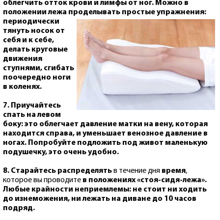
облегчить отток крови и лимфы от ног. Можно в
положении лежа проделывать простые
упражнения:
периодически
тянуть носок от
себя и к себе,
делать круговые
движения
ступнями, сгибать
поочередно ноги
в коленях.
7. Приучайтесь
спать на левом
боку
: это облегчает давление матки на вену, которая
находится справа, и уменьшает венозное давление в
ногах. Попробуйте подложить под живот маленькую
подушечку, это очень удобно.
8. Старайтесь
распределять
в течение дня
время
,
которое вы проводите
в положениях «стоя-сидя-лежа».
Любые крайности неприемлемы: не стоит ни ходить
до изнеможения, ни лежать на диване до 10 часов
подряд.