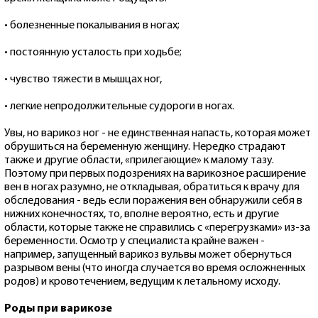
• болезненные покалывания в ногах;
• постоянную усталость при ходьбе;
• чувство тяжести в мышцах ног,
• легкие непродолжительные судороги в ногах.
Увы, но варикоз ног - не единственная напасть, которая может
обрушиться на беременную женщину. Нередко страдают
также и другие области, «прилегающие» к малому тазу.
Поэтому при первых подозрениях на варикозное расширение
вен в ногах разумно, не откладывая, обратиться к врачу для
обследования - ведь если поражения вен обнаружили себя в
нижних конечностях, то, вполне вероятно, есть и другие
области, которые также не справились с «перегрузками» из-за
беременности. Осмотр у специалиста крайне важен -
например, запущенный варикоз вульвы может обернуться
разрывом вены (что иногда случается во время осложненных
родов) и кровотечением, ведущим к летальному исходу.
Роды при варикозе