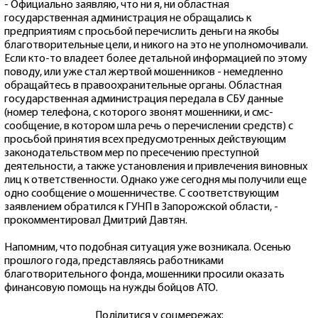
- Официально заявляю, что ни я, ни областная
государственная администрация не обращались к
предприятиям с просьбой перечислить деньги на якобы
благотворительные цели, и никого на это не уполномочивали.
Если кто-то владеет более детальной информацией по этому
поводу, или уже стал жертвой мошенников - немедленно
обращайтесь в правоохранительные органы. Областная
государственная администрация передала в СБУ данные
(номер телефона, с которого звонят мошенники, и смс-
сообщение, в котором шла речь о перечислении средств) с
просьбой принятия всех предусмотренных действующим
законодательством мер по пресечению преступной
деятельности, а также установления и привлечения виновных
лиц к ответственности. Однако уже сегодня мы получили еще
одно сообщение о мошенничестве. С соответствующим
заявлением обратился к ГУНП в Запорожской области, -
прокомментировал Дмитрий Давтян.
Напомним, что подобная ситуация уже возникала. Осенью
прошлого года, представляясь работниками
благотворительного фонда, мошенники просили оказать
финансовую помощь на нужды бойцов АТО.
Поділитися у соцмережах: