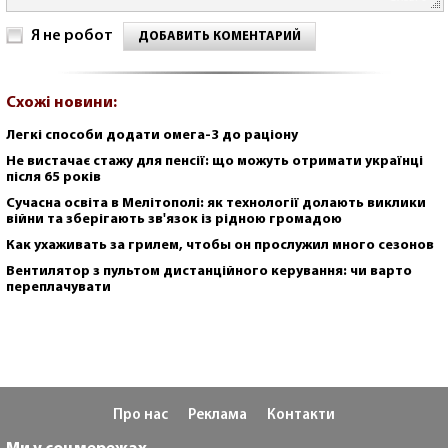
Я не робот
ДОБАВИТЬ КОМЕНТАРИЙ
Схожі новини:
Легкі способи додати омега-3 до раціону
Не вистачає стажу для пенсії: що можуть отримати українці
після 65 років
Сучасна освіта в Мелітополі: як технології долають виклики
війни та зберігають зв'язок із рідною громадою
Как ухаживать за грилем, чтобы он прослужил много сезонов
Вентилятор з пультом дистанційного керування: чи варто
переплачувати
Про нас
Реклама
Контакти