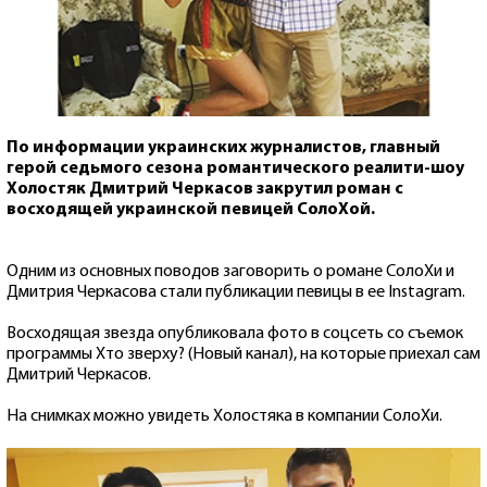
По информации украинских журналистов, главный
герой седьмого сезона романтического реалити-шоу
Холостяк Дмитрий Черкасов закрутил роман с
восходящей украинской певицей СолоХой.
Одним из основных поводов заговорить о романе СолоХи и
Дмитрия Черкасова стали публикации певицы в ее Instagram.
Восходящая звезда опубликовала фото в соцсеть со съемок
программы Хто зверху? (Новый канал), на которые приехал сам
Дмитрий Черкасов.
На снимках можно увидеть Холостяка в компании СолоХи.