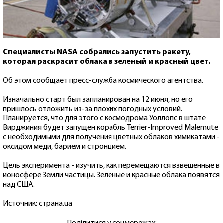
Специалисты NASA собрались запустить ракету,
которая раскрасит облака в зеленый и красный цвет.
Об этом сообщает пресс-служба космического агентства.
Изначально старт был запланирован на 12 июня, но его
пришлось отложить из-за плохих погодных условий.
Планируется, что для этого с космодрома Уоллопс в штате
Вирджиния будет запущен корабль Terrier-Improved Malemute
с необходимыми для получения цветных облаков химикатами -
оксидом меди, барием и стронцием.
Цель эксперимента - изучить, как перемещаются взвешенные в
ионосфере Земли частицы. Зеленые и красные облака появятся
над США.
Источник: страна.ua
Поділитися у соцмережах: