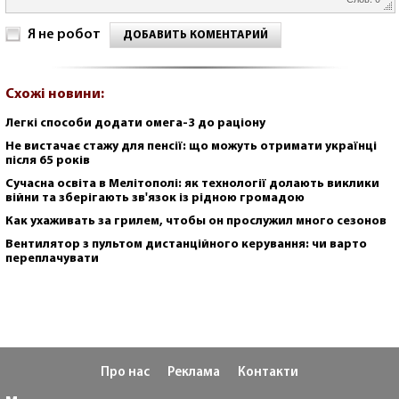
Я не робот
ДОБАВИТЬ КОМЕНТАРИЙ
Схожі новини:
Легкі способи додати омега-3 до раціону
Не вистачає стажу для пенсії: що можуть отримати українці
після 65 років
Сучасна освіта в Мелітополі: як технології долають виклики
війни та зберігають зв'язок із рідною громадою
Как ухаживать за грилем, чтобы он прослужил много сезонов
Вентилятор з пультом дистанційного керування: чи варто
переплачувати
Про нас
Реклама
Контакти