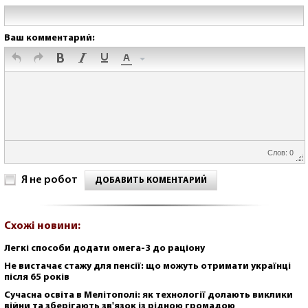
Ваш комментарий:
Слов: 0
Я не робот
ДОБАВИТЬ КОМЕНТАРИЙ
Схожі новини:
Легкі способи додати омега-3 до раціону
Не вистачає стажу для пенсії: що можуть отримати українці
після 65 років
Сучасна освіта в Мелітополі: як технології долають виклики
війни та зберігають зв'язок із рідною громадою