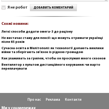
Я не робот
ДОБАВИТЬ КОМЕНТАРИЙ
Схожі новини:
Легкі способи додати омега-3 до раціону
Не вистачає стажу для пенсії: що можуть отримати українці
після 65 років
Сучасна освіта в Мелітополі: як технології долають виклики
війни та зберігають зв'язок із рідною громадою
Как ухаживать за грилем, чтобы он прослужил много сезонов
Вентилятор з пультом дистанційного керування: чи варто
переплачувати
Про нас
Реклама
Контакти
Ми у соцмережах