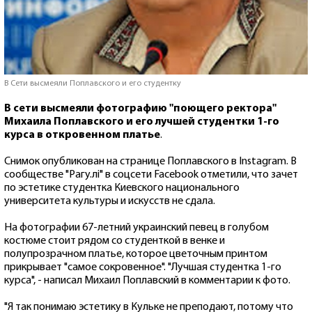
В Сети высмеяли Поплавского и его студентку
В сети высмеяли фотографию "поющего ректора"
Михаила Поплавского и его лучшей студентки 1-го
курса в откровенном платье
.
Снимок опубликован на странице Поплавского в Instagram. В
сообществе "Рагу.лі" в соцсети Facebook отметили, что зачет
по эстетике студентка Киевского национального
университета культуры и искусств не сдала.
На фотографии 67-летний украинский певец в голубом
костюме стоит рядом со студенткой в венке и
полупрозрачном платье, которое цветочным принтом
прикрывает "самое сокровенное". "Лучшая студентка 1-го
курса", - написал Михаил Поплавский в комментарии к фото.
"Я так понимаю эстетику в Кульке не преподают, потому что