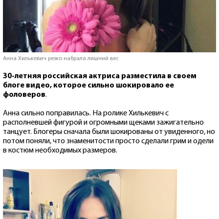
Анна Хилькевич резко набрала лишний вес
30-летняя российская актриса разместила в своем
блоге видео, которое сильно шокировало ее
фоловеров
.
Анна сильно поправилась. На ролике Хилькевич с
располневшей фигурой и огромными щеками зажигательно
танцует. Блогеры сначала были шокированы от увиденного, но
потом поняли, что знаменитости просто сделали грим и одели
в костюм необходимых размеров.