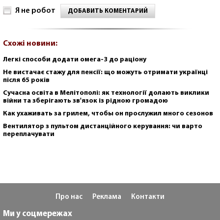
Я не робот
ДОБАВИТЬ КОМЕНТАРИЙ
Схожі новини:
Легкі способи додати омега-3 до раціону
Не вистачає стажу для пенсії: що можуть отримати українці
після 65 років
Сучасна освіта в Мелітополі: як технології долають виклики
війни та зберігають зв'язок із рідною громадою
Как ухаживать за грилем, чтобы он прослужил много сезонов
Вентилятор з пультом дистанційного керування: чи варто
переплачувати
Про нас
Реклама
Контакти
Ми у соцмережах