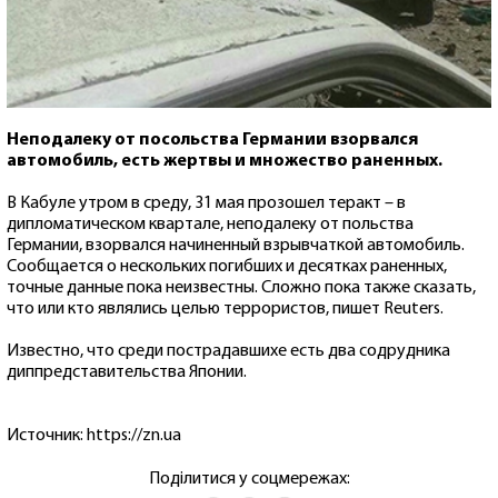
Неподалеку от посольства Германии взорвался
автомобиль, есть жертвы и множество раненных.
В Кабуле утром в среду, 31 мая прозошел теракт – в
дипломатическом квартале, неподалеку от польства
Германии, взорвался начиненный взрывчаткой автомобиль.
Сообщается о нескольких погибших и десятках раненных,
точные данные пока неизвестны. Сложно пока также сказать,
что или кто являлись целью террористов, пишет Reuters.
Известно, что среди пострадавшихе есть два содрудника
диппредставительства Японии.
Источник: https://zn.ua
Поділитися у соцмережах: