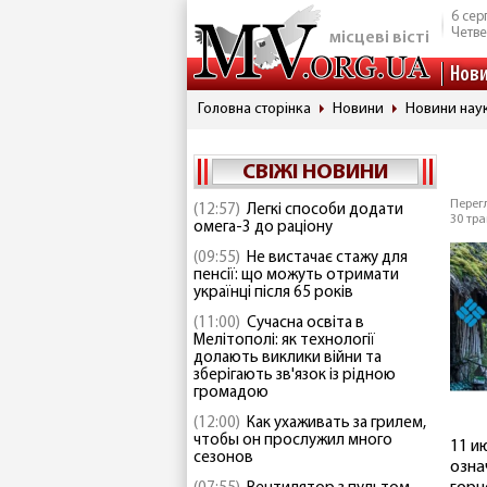
6 сер
Четве
місцеві вісті
Нов
Головна сторінка
Новини
Новини наук
СВІЖІ НОВИНИ
Перегл
(12:57)
Легкі способи додати
30 тра
омега-3 до раціону
(09:55)
Не вистачає стажу для
пенсії: що можуть отримати
українці після 65 років
(11:00)
Сучасна освіта в
Мелітополі: як технології
долають виклики війни та
зберігають зв'язок із рідною
громадою
(12:00)
Как ухаживать за грилем,
чтобы он прослужил много
11 и
сезонов
озна