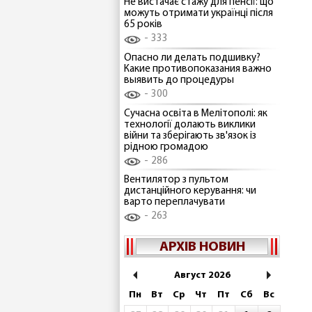
Не вистачає стажу для пенсії: що
можуть отримати українці після
65 років
333
Опасно ли делать подшивку?
Какие противопоказания важно
выявить до процедуры
300
Сучасна освіта в Мелітополі: як
технології долають виклики
війни та зберігають зв'язок із
рідною громадою
286
Вентилятор з пультом
дистанційного керування: чи
варто переплачувати
263
АРХІВ НОВИН
Август 2026
Пн
Вт
Ср
Чт
Пт
Сб
Вс