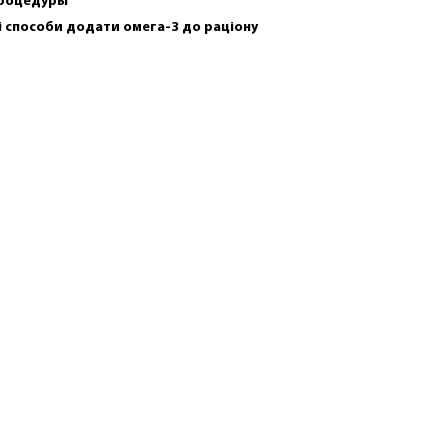
роцедуры
і способи додати омега-3 до раціону