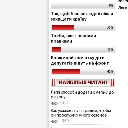
до п
0%
Легк
Так, щоб більше людей пішли
захищати країну
35%
Треба, але з певними
правками
15%
Краще хай спочатку діти
депутатів підуть на фронт
45%
НАЙБІЛЬШ ЧИТАНІ
Легкі способи додати омега-3 до
раціону
521
Как ухаживать за грилем, чтобы
он прослужил много сезонов
369