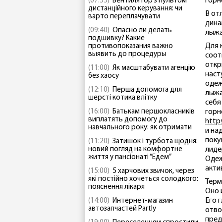
горн
(07:55)
Вентилятор з пультом
дистанційного керування: чи
В от
варто переплачувати
дина
(09:40)
Опасно ли делать
лыжа
подшивку? Какие
Для 
противопоказания важно
выявить до процедуры
соот
откр
(11:00)
Як масштабувати агенцію
наст
без хаосу
одеж
(12:10)
Перша допомога для
лыжа
шерсті котика влітку
себя
(16:00)
Батькам першокласників
горн
виплатять допомогу до
https
навчального року: як отримати
и на
поку
(11:20)
Затишок і турбота щодня:
новий погляд на комфортне
лиде
життя у пансіонаті “Едем”
Одеж
акти
(15:00)
5 харчових звичок, через
які постійно хочеться солодкого:
Терм
пояснення лікаря
Оно 
Его 
(14:00)
Интернет-магазин
автозапчастей Partly
отво
пред