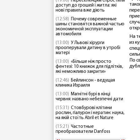
(19:00)
Переселенцям спростили
тако
доступ до грошей і житла: які
пере
нові правила вже діють
прие
(12:58)
Почему современные
случ
шины становятся важной частью
откр
экономичной эксплуатации
автомобиля
На т
из к
(13:00)
У Львові хірурги
прооперували дитину в утробі
спец
матері
силь
По с
(13:00)
«Більше ніж просто
дубл
фентезі: 10 книжок для підлітків,
які неможливо закрити»
(12:46)
Бейлинсон - ведущая
клиника Израиля
(13:00)
Магнітні бурі в кінці
червня: названо небезпечні дати
(15:31)
Стовбурові клітини
рослин, гіалурон і кератин: наука,
на якій стоїть Abril et Nature
(15:21)
Частотные
преобразователи Danfoss