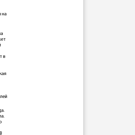
я на
на
жет
й
т в
кая
елей
а.
ла.
о
В