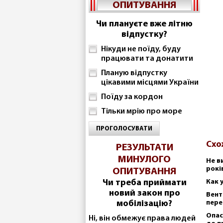
ОПИТУВАННЯ
Чи плануєте вже літню
відпустку?
Нікуди не поїду, буду
працювати та донатити
Планую відпустку
цікавими місцями України
Поїду за кордон
Тільки мрію про море
ПРОГОЛОСУВАТИ
Схо
РЕЗУЛЬТАТИ
МИНУЛОГО
Не в
рокі
ОПИТУВАННЯ
Чи треба приймати
Как 
новий закон про
Вент
мобілізацію?
пере
Опас
Ні, він обмежує права людей