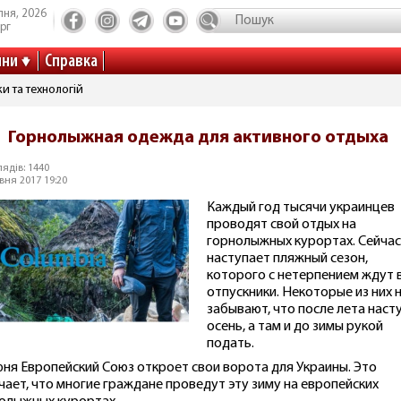
пня, 2026
рг
ини
Справка
и та технологій
Горнолыжная одежда для активного отдыха
ядів: 1440
вня 2017 19:20
Каждый год тысячи украинцев
проводят свой отдых на
горнолыжных курортах. Сейчас
наступает пляжный сезон,
которого с нетерпением ждут 
отпускники. Некоторые из них 
забывают, что после лета наст
осень, а там и до зимы рукой
подать.
юня Европейский Союз откроет свои ворота для Украины. Это
чает, что многие граждане проведут эту зиму на европейских