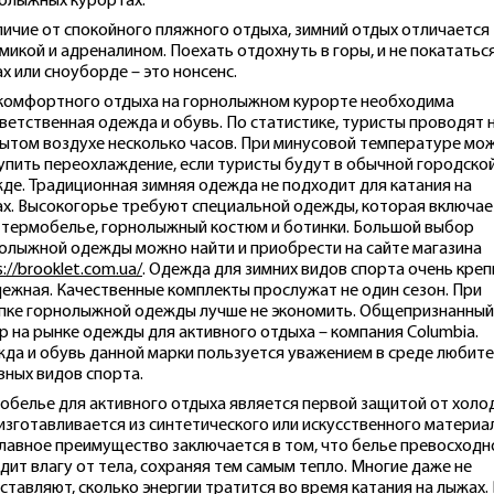
олыжных курортах.
личие от спокойного пляжного отдыха, зимний отдых отличается
микой и адреналином. Поехать отдохнуть в горы, и не покататьс
х или сноуборде – это нонсенс.
комфортного отдыха на горнолыжном курорте необходима
ветственная одежда и обувь. По статистике, туристы проводят 
ытом воздухе несколько часов. При минусовой температуре мо
упить переохлаждение, если туристы будут в обычной городско
де. Традиционная зимняя одежда не подходит для катания на
х. Высокогорье требуют специальной одежды, которая включае
 термобелье, горнолыжный костюм и ботинки. Большой выбор
олыжной одежды можно найти и приобрести на сайте магазина
://brooklet.com.ua/
. Одежда для зимних видов спорта очень креп
дежная. Качественные комплекты прослужат не один сезон. При
пке горнолыжной одежды лучше не экономить. Общепризнанный
р на рынке одежды для активного отдыха – компания Columbia.
да и обувь данной марки пользуется уважением в среде любит
вных видов спорта.
обелье для активного отдыха является первой защитой от холод
изготавливается из синтетического или искусственного материа
главное преимущество заключается в том, что белье превосходн
дит влагу от тела, сохраняя тем самым тепло. Многие даже не
ставляют, сколько энергии тратится во время катания на лыжах. 