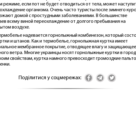
м режиме, если пот не будет отводиться от тела, может наступи
охлаждение организма. Очень часто туристы после зимнего кур
зжают домой с простудными заболеваниями. В большинстве
аев всему виной переохлаждение от долгого пребывания на
ытом воздухе.
ермобелье надевается горнолыжный комбинезон, который сост
уртки и штанов. Как и термобелье, горнолыжная куртка имеет
иальное мембранное покрытие, отводящее влагу и защищающее
ного ветра. Многие украинцы носят горнолыжные куртки в город
воим свойствам, куртка намного превосходит громоздкие пальто
енки.
Поділитися у соцмережах: