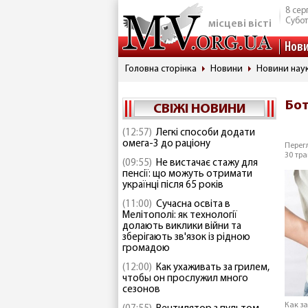
8 сер
Субо
місцеві вісті
Нов
Головна сторінка
Новини
Новини наук
Бот
СВІЖІ НОВИНИ
(12:57)
Легкі способи додати
омега-3 до раціону
Перегл
30 тра
(09:55)
Не вистачає стажу для
пенсії: що можуть отримати
українці після 65 років
(11:00)
Сучасна освіта в
Мелітополі: як технології
долають виклики війни та
зберігають зв'язок із рідною
громадою
(12:00)
Как ухаживать за грилем,
чтобы он прослужил много
сезонов
Как з