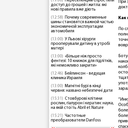
(19:00)
Переселенцям спростили
При 
доступ до грошей і житла: які
докт
нові правила вже діють
(12:58)
Почему современные
Как
шины становятся важной частью
экономичной эксплуатации
По с
автомобиля
полн
(13:00)
У Львові хірурги
точн
прооперували дитину в утробі
вовр
матері
Боту
(13:00)
«Більше ніж просто
фентезі: 10 книжок для підлітків,
нако
які неможливо закрити»
колб
осто
(12:46)
Бейлинсон - ведущая
тщат
клиника Израиля
упот
(13:00)
Магнітні бурі в кінці
зара
червня: названо небезпечні дати
(15:31)
Стовбурові клітини
“Инк
рослин, гіалурон і кератин: наука,
Особ
на якій стоїть Abril et Nature
боле
боле
(15:21)
Частотные
преобразователи Danfoss
прив
спасе