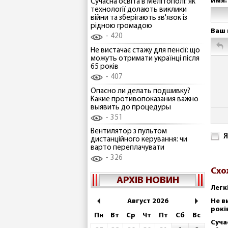
Имя:
Сучасна освіта в Мелітополі: як
технології долають виклики
війни та зберігають зв'язок із
рідною громадою
Ваш 
420
Не вистачає стажу для пенсії: що
можуть отримати українці після
65 років
407
Опасно ли делать подшивку?
Какие противопоказания важно
выявить до процедуры
351
Вентилятор з пультом
Я
дистанційного керування: чи
варто переплачувати
326
Схо
АРХІВ НОВИН
Легк
Август 2026
Не в
рокі
Пн
Вт
Ср
Чт
Пт
Сб
Вс
Суча