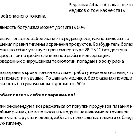
Редакция 44.ua собрала совет
медиков о том, как не стать
вой опасного токсина.
льность ботулизма может достигать 60%
лизм - опасное заболевание, передающееся, как правило, из-за
шения правил гигиены и хранения продуктов. Возбудитель боле
мально себя чувствует при температуре 28-35 °C без доступа
орода. Так потребители вяленой рыбы и консервации,
зведенных с нарушением технологии, попадают в зону риска.
попадании в кровь токсин нарушает работу нервной системы, чт
т привести к удушью. По данным медиков, без оказания помощи
льность ботулизма может достигать 60%.
обезопасить себя от заражения?
ки рекомендуют воздержаться от покупки продуктов питания н
ийных рынках, не использовать воду из незнакомых источников,
шо мыть фрукты и овощи, избегать нелегальные пляжи и соблю
ую гигиену.