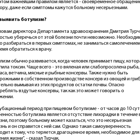
этом важнейшим правилом является - своевременное обращение
ору, даже если симптомы кажутся больному несерьезными.
 выявить ботулизм?
ловам директора Департамента здравоохранения Дмитрия Турч
остью уберечься от этой болезни почти невозможно. Необходи
о разбираться в первых симптомах, не заниматься самолечением
емя обратиться к врачу.
лизм обычно развивается, когда человек принимает пищу, котор
пила токсин. Чаще всего - это вяленая или слабопросолена рыба,
аса, ветчина, мясные и рыбные консервы. Также нужно быть
рожными в собственном производстве консерв из овощей и гриб
ельно вымывая из этих продуктов остатки почвы. Опасно
реблять вздутые консервы, так как это может говорить о
жении.
убационный период при пищевом ботулизме - от часов до 10 сут
енностью ботулизма является отсутствие лихорадки в течение 
зни, поэтому больному может казаться, что это несерьезная
знь и он справится с ней сам. Однако такая самоуверенность
одит к тому, что теряется драгоценное время, необходимое для
ния жизни”, - сказал Турчак.