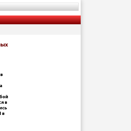
ных
 в
а
ыбой
я в
ись
 в