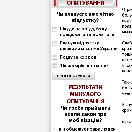
ОПИТУВАННЯ
Один
Чи плануєте вже літню
боль
відпустку?
видя
появ
Нікуди не поїду, буду
мыше
працювати та донатити
Планую відпустку
Слаб
цікавими місцями України
крат
тошн
Поїду за кордон
наст
В ра
Тільки мрію про море
коне
ПРОГОЛОСУВАТИ
Такж
РЕЗУЛЬТАТИ
боль
чело
МИНУЛОГО
ОПИТУВАННЯ
В сл
Чи треба приймати
сроч
новий закон про
мобілізацію?
исто
Ні, він обмежує права людей