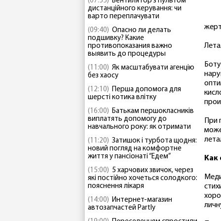
(07:55)
Вентилятор з пультом
дистанційного керування: чи
варто переплачувати
жерт
(09:40)
Опасно ли делать
подшивку? Какие
Лета
противопоказания важно
выявить до процедуры
Боту
(11:00)
Як масштабувати агенцію
нару
без хаосу
опти
(12:10)
Перша допомога для
кисл
шерсті котика влітку
прои
(16:00)
Батькам першокласників
виплатять допомогу до
При 
навчального року: як отримати
може
лета
(11:20)
Затишок і турбота щодня:
новий погляд на комфортне
життя у пансіонаті “Едем”
Как 
(15:00)
5 харчових звичок, через
Меди
які постійно хочеться солодкого:
пояснення лікаря
стих
хоро
(14:00)
Интернет-магазин
личн
автозапчастей Partly