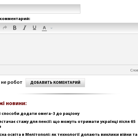
комментарий:
Слов
 не робот
ДОБАВИТЬ КОМЕНТАРИЙ
жі новини:
і способи додати омега-3 до раціону
истачає стажу для пенсії: що можуть отримати українці після 65
в
сна освіта в Мелітополі: як технології долають виклики війни та