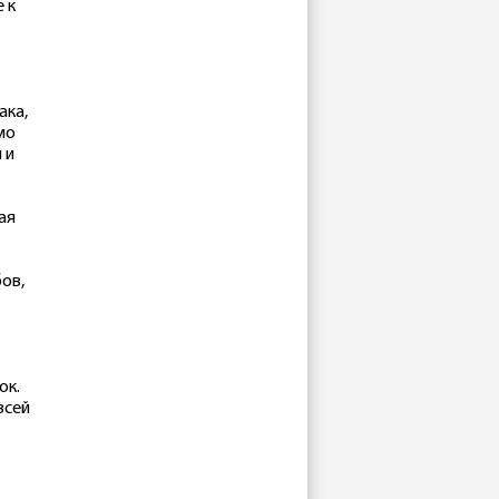
 к
ака,
мо
 и
ая
ов,
ок.
всей