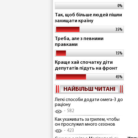
0%
Так, щоб більше людей пішли
захищати країну
35%
Треба, але з певними
правками
15%
Краще хай спочатку діти
депутатів підуть на фронт
45%
НАЙБІЛЬШ ЧИТАНІ
Легкі способи додати омега-3 до
раціону
582
Как ухаживать за грилем, чтобы
он прослужил много сезонов
423