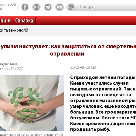
пня, 2026
та
ини
Справка
и та технологій
улизм наступает: как защититься от смертель
отравлений
ядів: 1460
Оксана Лютая
вня 2017 20:27
С приходом летней погоды
Киеве участились случаи
пищевых отравлений. Так н
выходных в столице из-за
отравления магазинной р
умер человек, еще находятс
больнице. Все трое заразил
ботулизмом. После этого ЧП
Киеве временно запретили
продавать рыбу.
ащититься от смертельных отравлений