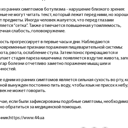
 из ранних симптомов ботулизма - нарушение близкого зрения:
ные не могут читать текст, который лежит перед ними, но хорош
т предметы. Иногда человек жалуется, что перед глазами
ляется “сетка”. Также отмечается повышенная утомляемость,
чная слабость, головокружение.
ость прогрессирует в первые часы и дни. Наблюдаются
ковременные признаки поражения пищеварительной системы:
ота, рвота, ослабление стула. Затем понос прекращаются и
упает стадия пареза кишечника: появляется вздутие живота, зап
згар болезни отчетливо заметно поражение мышц шеи и
чностей.
е одним из ранних симптомов является сильная сухость во рту, к
ной вынужден постоянно пить воду, чтобы язык не присох к небу
век не может говорить.
учае, если были зафиксированы подобные симптомы, необходим
но обратиться за медицинской помощью.
чник:https://www.44.ua