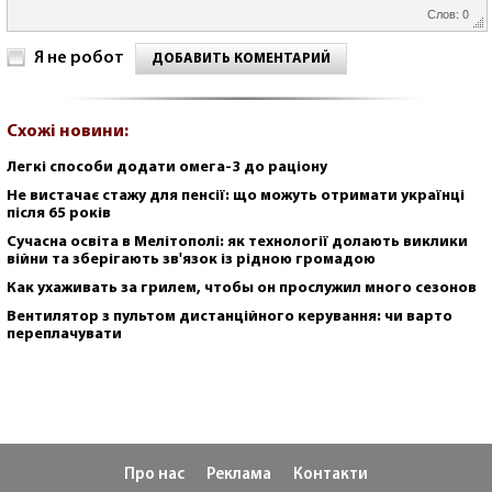
Слов: 0
Я не робот
ДОБАВИТЬ КОМЕНТАРИЙ
Схожі новини:
Легкі способи додати омега-3 до раціону
Не вистачає стажу для пенсії: що можуть отримати українці
після 65 років
Сучасна освіта в Мелітополі: як технології долають виклики
війни та зберігають зв'язок із рідною громадою
Как ухаживать за грилем, чтобы он прослужил много сезонов
Вентилятор з пультом дистанційного керування: чи варто
переплачувати
Про нас
Реклама
Контакти