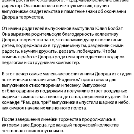
цели и достигайте желаемого", - сдерживая волнение сказала
директор. Она выполнила почетную миссию, вручив
выпускникам свидетельства и памятные знаки об окончании
Дворца творчества.
От имени родителей выпускников выступила Юлия Болбат.
Она выразила родительскую благодарность коллективу
Дворца творчества за то, что вложили душу в воспитание
детей, поддержали их в трудные минуты, разделили с ними
радость, научили дружить, дерзать, побеждать. Чтобы
помочь в работе Дворца родители преподнесли в подарок
педагогам и сотрудникам компьютер.
В этот вечер самые маленькие воспитанники Дворца из студии
эстетического воспитания "Родничок" приготовили для
выпускников стихотворения и песенку. Выпускники
отблагодарили их подарками и получили в ответ воздушные
шарики - символ счастливого детства, свершений и удачи. По
команде: "Раз, два, три!" выпускники выпустили шарики в небо,
как символ начала их жизненного полета.
После завершения линейки торжества продолжились в
актовом зале Дворца, где каждый творческий коллектив
чествовал своих выпускников.