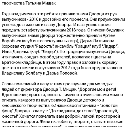
творчества Татьяна Мищак.
Год назад именно эти ребята приняли знамя Дворца из рук
выпускников- 2016 и достойно его пронесли. Они приумножили
успехи, достижения и славу Дворца. И наступило время
передать эстафету выпускникам 2018 года. От имени будущих
выпускников знамя Дворца торжественно приняли Артем
Воробьев (клуб интеллектуальных игр), Дарья Литвинова
(хоровая студия "Радость", ансамбль "Грация", клуб "Лидер"),
Инна Даценко (клуб "Лидер"). По традиции выпускники Дворца,
чтя память солдат-освободителей, возлагают цветы на
Братском кладбище. В этом году право возложить корзину
цветов от имени выпускников 2017 года было предоставлено
Владиславу Болбату и Дарье Поповой.
Слова пожеланий и напутствия прозвучали для молодых
людей от директора Дворца Т. Мищак. "Дорогие мои дети!
Вдохновение, красота, юность - именно этими словами можно
описать каждого из выпускников Дворца детского и
юношеского творчества. 62 наших воспитанника - "золотой
фонд" Дворца - скажут: "До свидания, детство! Здравствуй,
юность!" Хочется пожелать вам доброй, легкой, просторной
жизненной дороги. Живите, любите, творите, ставьте высокие