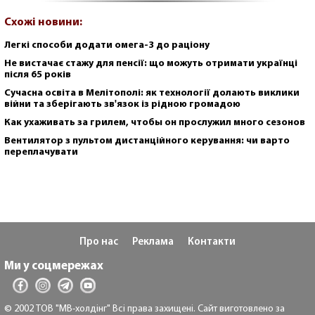
Схожі новини:
Легкі способи додати омега-3 до раціону
Не вистачає стажу для пенсії: що можуть отримати українці
після 65 років
Сучасна освіта в Мелітополі: як технології долають виклики
війни та зберігають зв'язок із рідною громадою
Как ухаживать за грилем, чтобы он прослужил много сезонов
Вентилятор з пультом дистанційного керування: чи варто
переплачувати
Про нас
Реклама
Контакти
Ми у соцмережах
© 2002 ТОВ "МВ-холдінг" Всі права захищені. Сайт виготовлено за