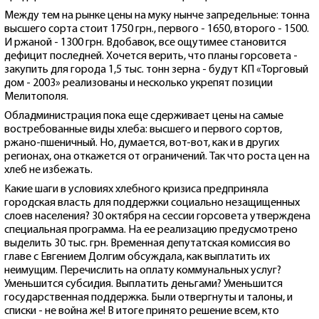
Между тем на рынке цены на муку нынче запредельные: тонна
высшего сорта стоит 1750 грн., первого - 1650, второго - 1500.
И ржаной - 1300 грн. Вдобавок, все ощутимее становится
дефицит последней. Хочется верить, что планы горсовета -
закупить для города 1,5 тыс. тонн зерна - будут КП «Торговый
дом - 2003» реализованы и несколько укрепят позиции
Мелитополя.
Обладминистрация пока еще сдерживает цены на самые
востребованные виды хлеба: высшего и первого сортов,
ржано-пшеничный. Но, думается, вот-вот, как и в других
регионах, она откажется от ограничений. Так что роста цен на
хлеб не избежать.
Какие шаги в условиях хлебного кризиса предприняла
городская власть для поддержки социально незащищенных
слоев населения? 30 октября на сессии горсовета утверждена
специальная программа. На ее реализацию предусмотрено
выделить 30 тыс. грн. Временная депутатская комиссия во
главе с Евгением Долгим обсуждала, как выплатить их
неимущим. Перечислить на оплату коммунальных услуг?
Уменьшится субсидия. Выплатить деньгами? Уменьшится
государственная поддержка. Были отвергнуты и талоны, и
списки - не война же! В итоге принято решение всем, кто