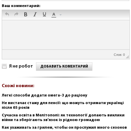
Ваш комментарий:
Слов: 0
Я не робот
ДОБАВИТЬ КОМЕНТАРИЙ
Схожі новини:
Легкі способи додати омега-3 до раціону
Не вистачає стажу для пенсії: що можуть отримати українці
після 65 років
Сучасна освіта в Мелітополі: як технології долають виклики
війни та зберігають зв'язок із рідною громадою
Как ухаживать за грилем, чтобы он прослужил много сезонов