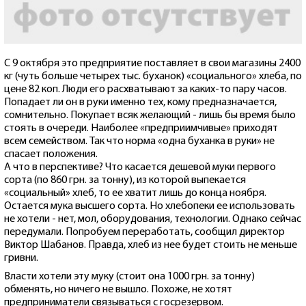
С 9 октября это предприятие поставляет в свои магазины 2400
кг (чуть больше четырех тыс. буханок) «социального» хлеба, по
цене 82 коп. Люди его расхватывают за каких-то пару часов.
Попадает ли он в руки именно тех, кому предназначается,
сомнительно. Покупает всяк желающий - лишь бы время было
стоять в очереди. Наиболее «предприимчивые» приходят
всем семейством. Так что норма «одна буханка в руки» не
спасает положения.
А что в перспективе? Что касается дешевой муки первого
сорта (по 860 грн. за тонну), из которой выпекается
«социальный» хлеб, то ее хватит лишь до конца ноября.
Остается мука высшего сорта. Но хлебопеки ее использовать
не хотели - нет, мол, оборудования, технологии. Однако сейчас
передумали. Попробуем переработать, сообщил директор
Виктор Шабанов. Правда, хлеб из нее будет стоить не меньше
гривни.
Власти хотели эту муку (стоит она 1000 грн. за тонну)
обменять, но ничего не вышло. Похоже, не хотят
предприниматели связываться с госрезервом.