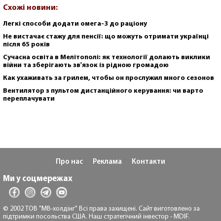
Схожі новини:
Легкі способи додати омега-3 до раціону
Не вистачає стажу для пенсії: що можуть отримати українці
після 65 років
Сучасна освіта в Мелітополі: як технології долають виклики
війни та зберігають зв'язок із рідною громадою
Как ухаживать за грилем, чтобы он прослужил много сезонов
Вентилятор з пультом дистанційного керування: чи варто
переплачувати
Про нас
Реклама
Контакти
Ми у соцмережах
© 2002 ТОВ "МВ-холдінг" Всі права захищені. Сайт виготовлено за
підтримки посольства США. Наш стратегічний інвестор - MDIF.