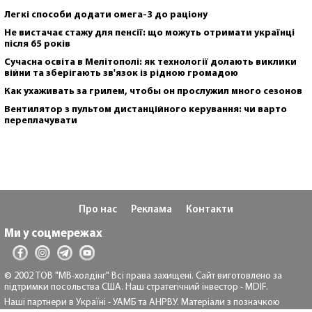
Легкі способи додати омега-3 до раціону
Не вистачає стажу для пенсії: що можуть отримати українці
після 65 років
Сучасна освіта в Мелітополі: як технології долають виклики
війни та зберігають зв'язок із рідною громадою
Как ухаживать за грилем, чтобы он прослужил много сезонов
Вентилятор з пультом дистанційного керування: чи варто
переплачувати
Про нас
Реклама
Контакти
Ми у соцмережах
© 2002 ТОВ "МВ-холдінг" Всі права захищені. Сайт виготовлено за
підтримки посольства США. Наш стратегічний інвестор - MDIF.
Наші партнери в Україні - УАМБ та АНРВУ. Матеріали з позначкою