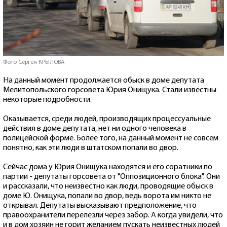
Фото Сергея КРЫЛОВА
На данный момент продолжается обыск в доме депутата
Мелитопольского горсовета Юрия Онищука. Стали известны
некоторые подробности.
Оказывается, среди людей, производящих процессуальные
действия в доме депутата, нет ни одного человека в
полицейской форме. Более того, на данный момент не совсем
понятно, как эти люди в штатском попали во двор.
Сейчас дома у Юрия Онищука находятся и его соратники по
партии - депутаты горсовета от "Оппозиционного блока". Они
и рассказали, что неизвестно как люди, проводящие обыск в
доме Ю. Онищука, попали во двор, ведь ворота им никто не
открывал. Депутаты высказывают предположение, что
правоохранители перелезли через забор. А когда увидели, что
и в дом хозяин не горит желанием пускать неизвестных людей