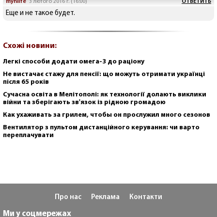
myhlife
3 лютого 2016 г. (16:00)
ОТВЕТИТЬ
Еще и не такое будет.
Схожі новини:
Легкі способи додати омега-3 до раціону
Не вистачає стажу для пенсії: що можуть отримати українці
після 65 років
Сучасна освіта в Мелітополі: як технології долають виклики
війни та зберігають зв'язок із рідною громадою
Как ухаживать за грилем, чтобы он прослужил много сезонов
Вентилятор з пультом дистанційного керування: чи варто
переплачувати
Про нас
Реклама
Контакти
Ми у соцмережах