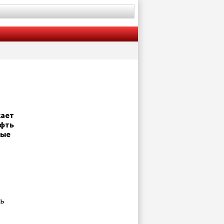
жает
ефть
мые
сь