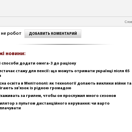
Слов
 не робот
ДОБАВИТЬ КОМЕНТАРИЙ
жі новини:
і способи додати омега-3 до раціону
истачає стажу для пенсії: що можуть отримати українці після 65
в
сна освіта в Мелітополі: як технології долають виклики війни та
ігають зв'язок із рідною громадою
ухаживать за грилем, чтобы он прослужил много сезонов
илятор з пультом дистанційного керування: чи варто
плачувати