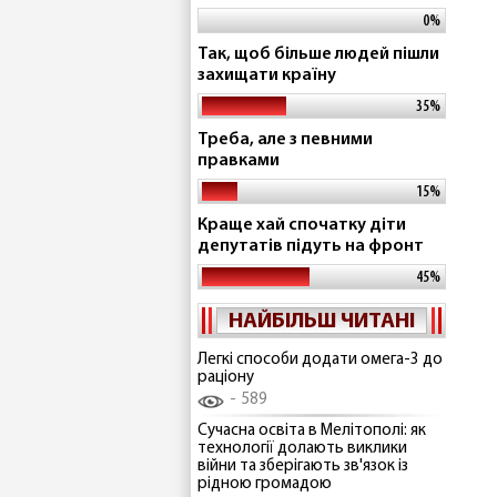
0%
Так, щоб більше людей пішли
захищати країну
35%
Треба, але з певними
правками
15%
Краще хай спочатку діти
депутатів підуть на фронт
45%
НАЙБІЛЬШ ЧИТАНІ
Легкі способи додати омега-3 до
раціону
589
Сучасна освіта в Мелітополі: як
технології долають виклики
війни та зберігають зв'язок із
рідною громадою