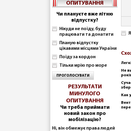
ОПИТУВАННЯ
Чи плануєте вже літню
відпустку?
Нікуди не поїду, буду
Я
працювати та донатити
Планую відпустку
цікавими місцями України
Схо
Поїду за кордон
Легк
Тільки мрію про море
Не в
рокі
ПРОГОЛОСУВАТИ
Суча
РЕЗУЛЬТАТИ
збер
МИНУЛОГО
Как 
ОПИТУВАННЯ
Вент
Чи треба приймати
пере
новий закон про
мобілізацію?
Ні, він обмежує права людей