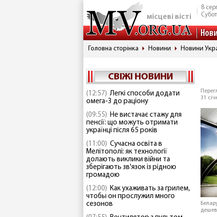
8 сер
Субо
місцеві вісті
Нов
Головна сторінка
Новини
Новини Укр
СВІЖІ НОВИНИ
Перегл
(12:57)
Легкі способи додати
31 січ
омега-3 до раціону
(09:55)
Не вистачає стажу для
пенсії: що можуть отримати
українці після 65 років
(11:00)
Сучасна освіта в
Мелітополі: як технології
долають виклики війни та
зберігають зв'язок із рідною
громадою
(12:00)
Как ухаживать за грилем,
чтобы он прослужил много
сезонов
Белар
дешев