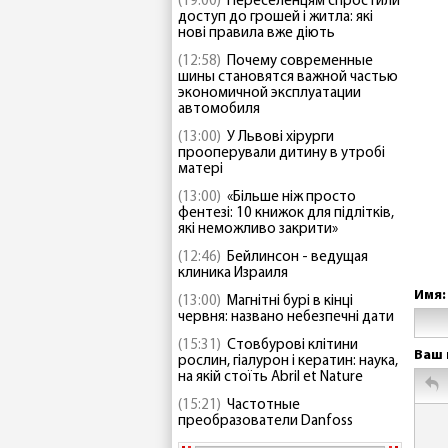
(19:00)
Переселенцям спростили
доступ до грошей і житла: які
нові правила вже діють
(12:58)
Почему современные
шины становятся важной частью
экономичной эксплуатации
автомобиля
(13:00)
У Львові хірурги
прооперували дитину в утробі
матері
(13:00)
«Більше ніж просто
фентезі: 10 книжок для підлітків,
які неможливо закрити»
(12:46)
Бейлинсон - ведущая
клиника Израиля
Имя:
(13:00)
Магнітні бурі в кінці
червня: названо небезпечні дати
(15:31)
Стовбурові клітини
Ваш 
рослин, гіалурон і кератин: наука,
на якій стоїть Abril et Nature
(15:21)
Частотные
преобразователи Danfoss