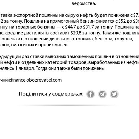
ведомства.
 ставка экспортной пошлины на сырую нефть будет понижена с $7
52 за тонну. Пошлина на прямогонный бензин снизится с $52 до $3
онну, на товарные бензины — с $44,7 до $31,7 за тонну. Пошлина н
ие, средние дистилляты составит $20,8 за тонну. Такая же пошлин
новлена и в отношении дизельного топлива, бензола, толуола,
олов, смазочных и прочих масел.
едыдущий раз ставки вывозных таможенных пошлин в отношени
й нефти и отдельных категорий товаров, выработанных из нефти
нялись 1 января. Тогда они также были понижены.
чник:finance.obozrevatel.com
Поділитися у соцмережах: