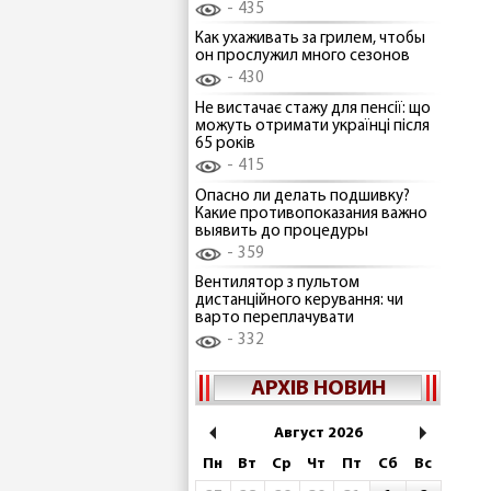
435
Как ухаживать за грилем, чтобы
он прослужил много сезонов
430
Не вистачає стажу для пенсії: що
можуть отримати українці після
65 років
415
Опасно ли делать подшивку?
Какие противопоказания важно
выявить до процедуры
359
Вентилятор з пультом
дистанційного керування: чи
варто переплачувати
332
АРХІВ НОВИН
Август 2026
Пн
Вт
Ср
Чт
Пт
Сб
Вс