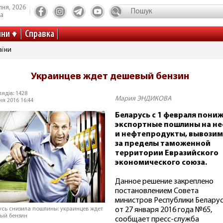
пня, 2026
та
ини
Справка
аїни
Украинцев ждет дешевый бензин
ядів: 1428
Мария ЭНДИКОВА
ня 2016 16:44
Беларусь с 1 февраля пони
экспортные пошлины на н
и нефтепродукты, вывози
за пределы таможенной
территории Евразийского
экономического союза.
Данное решение закреплено
постановлением Совета
министров Республики Белару
от 27 января 2016 года №65,
усь снизила пошлины: украинцев ждет
ый бензин
сообщает пресс-служба