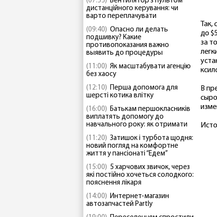
(07:55)
Вентилятор з пультом
дистанційного керування: чи
варто переплачувати
Так,
(09:40)
Опасно ли делать
до $
подшивку? Какие
за т
противопоказания важно
легк
выявить до процедуры
уста
(11:00)
Як масштабувати агенцію
ксил
без хаосу
(12:10)
Перша допомога для
В пр
шерсті котика влітку
сыро
изме
(16:00)
Батькам першокласників
виплатять допомогу до
навчального року: як отримати
Исто
(11:20)
Затишок і турбота щодня:
новий погляд на комфортне
життя у пансіонаті “Едем”
(15:00)
5 харчових звичок, через
які постійно хочеться солодкого:
пояснення лікаря
(14:00)
Интернет-магазин
автозапчастей Partly