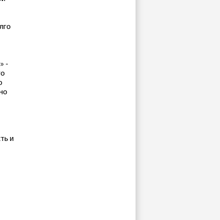
лго
» -
го
о
но
ть и