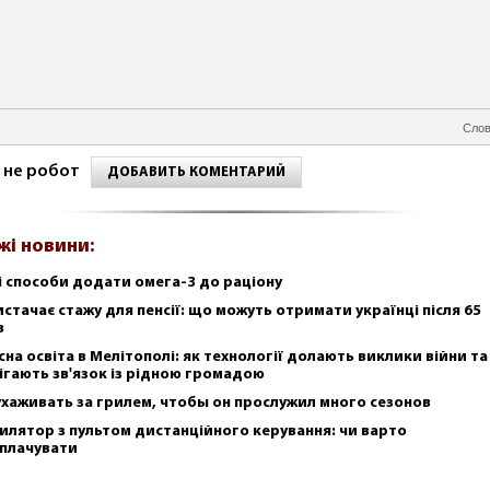
Слов
 не робот
ДОБАВИТЬ КОМЕНТАРИЙ
жі новини:
і способи додати омега-3 до раціону
истачає стажу для пенсії: що можуть отримати українці після 65
в
сна освіта в Мелітополі: як технології долають виклики війни та
ігають зв'язок із рідною громадою
ухаживать за грилем, чтобы он прослужил много сезонов
илятор з пультом дистанційного керування: чи варто
плачувати