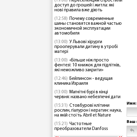
(19:00)
Переселенцям спростили
доступ до грошей і житла: які
нові правила вже діють
(12:58)
Почему современные
шины становятся важной частью
экономичной эксплуатации
автомобиля
(13:00)
У Львові хірурги
прооперували дитину в утробі
матері
(13:00)
«Більше ніж просто
фентезі: 10 книжок для підлітків,
які неможливо закрити»
(12:46)
Бейлинсон - ведущая
клиника Израиля
(13:00)
Магнітні бурі в кінці
червня: названо небезпечні дати
Имя:
(15:31)
Стовбурові клітини
рослин, гіалурон і кератин: наука,
на якій стоїть Abril et Nature
Ваш 
(15:21)
Частотные
преобразователи Danfoss