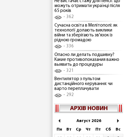
Не вистачає стажу для пенсії: що
можуть отримати українці після
65 років
362
Сучасна освіта в Мелітополі: як
технології долають виклики
війни та зберігають зв'язок із
рідною громадою
336
Опасно ли делать подшивку?
Какие противопоказания важно
выявить до процедуры
321
Вентилятор з пультом
дистанційного керування: чи
варто переплачувати
292
АРХІВ НОВИН
Август 2026
Пн
Вт
Ср
Чт
Пт
Сб
Вс