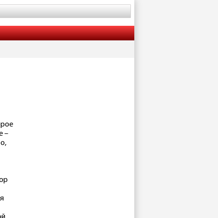
орое
е –
о,
тор
ия
ой