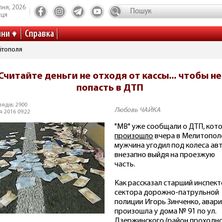
пня, 2026
иця
ини
Справка
ітополя
Считайте деньги не отходя от кассы... чтобы не
попасть в ДТП
ядів: 2900
Любовь ЧАЙКА
я 2016 09:22
"МВ" уже сообщали о ДТП, кот
произошло
вчера в Мелитопол
мужчина угодил под колеса авт
внезапно выйдя на проезжую
часть.
Как рассказал старший инспек
сектора дорожно-патрульной
полиции Игорь Зинченко, авар
произошла у дома № 91 по ул.
Дзержинского (район проходн