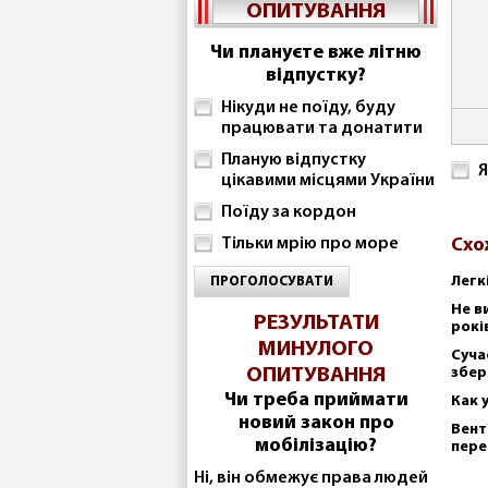
ОПИТУВАННЯ
Чи плануєте вже літню
відпустку?
Нікуди не поїду, буду
працювати та донатити
Планую відпустку
Я
цікавими місцями України
Поїду за кордон
Тільки мрію про море
Схо
Легк
ПРОГОЛОСУВАТИ
Не в
РЕЗУЛЬТАТИ
рокі
МИНУЛОГО
Суча
ОПИТУВАННЯ
збер
Чи треба приймати
Как 
новий закон про
Вент
мобілізацію?
пере
Ні, він обмежує права людей