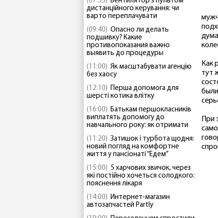
(07:55)
Вентилятор з пультом
дистанційного керування: чи
варто переплачувати
мужч
подх
(09:40)
Опасно ли делать
дума
подшивку? Какие
коле
противопоказания важно
выявить до процедуры
Как 
(11:00)
Як масштабувати агенцію
тут 
без хаосу
сост
(12:10)
Перша допомога для
были
шерсті котика влітку
серь
(16:00)
Батькам першокласників
виплатять допомогу до
При 
навчального року: як отримати
само
гово
(11:20)
Затишок і турбота щодня:
новий погляд на комфортне
спро
життя у пансіонаті “Едем”
(15:00)
5 харчових звичок, через
які постійно хочеться солодкого:
пояснення лікаря
(14:00)
Интернет-магазин
автозапчастей Partly