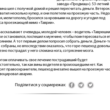
завода «Продмаш»). 53-летний
ина шел с получкой домой и решил пересчитать деньги. Ветерок
ватил несколько купюр, и они полетели на проезжую часть. Недо
я, мелитополец бросился за кровными на дорогу и угодил под
са проезжающей мимо «Таврии».
рассказывают очевидцы, молодой человек – водитель «Таврюшки
же остановился, поспешил к мужчине, чтобы поинтересоваться е
оянием. А тот первым делом попросил собрать деньги. Деньги-т
 собраны, но впоследствии оказалось, что горе-пешеход доволь
езно пострадал: у него сломана нога, сотрясение мозга.
этом оплачивать свое лечение пострадавший будет
стоятельно, так как вины водителя в произошедшем нет. Как
рят правоохранители, пешеход внезапно вышел на проезжую час
воцировал аварию.
Поділитися у соцмережах: