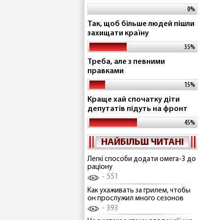
0%
Так, щоб більше людей пішли
захищати країну
35%
Треба, але з певними
правками
15%
Краще хай спочатку діти
депутатів підуть на фронт
45%
НАЙБІЛЬШ ЧИТАНІ
Легкі способи додати омега-3 до
раціону
551
Как ухаживать за грилем, чтобы
он прослужил много сезонов
393