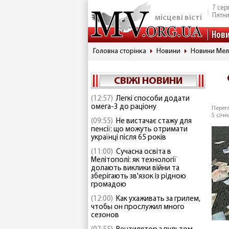
7 сер
Пятн
місцеві вісті
Нов
Головна сторінка
Новини
Новини Мел
СВІЖІ НОВИНИ
(12:57)
Легкі способи додати
омега-3 до раціону
Перегл
5 січн
(09:55)
Не вистачає стажу для
пенсії: що можуть отримати
українці після 65 років
(11:00)
Сучасна освіта в
Мелітополі: як технології
долають виклики війни та
зберігають зв'язок із рідною
громадою
(12:00)
Как ухаживать за грилем,
чтобы он прослужил много
сезонов