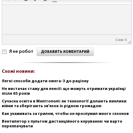
Слов: 0
Я не робот
ДОБАВИТЬ КОМЕНТАРИЙ
Схожі новини:
Легкі способи додати омега-3 до раціону
Не вистачає стажу для пенсії: що можуть отримати українці
після 65 років
Сучасна освіта в Мелітополі: як технології долають виклики
війни та зберігають зв'язок із рідною громадою
Как ухаживать за грилем, чтобы он прослужил много сезонов
Вентилятор з пультом дистанційного керування: чи варто
переплачувати