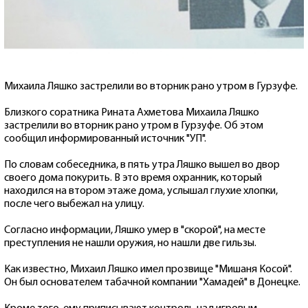
Михаила Ляшко застрелили во вторник рано утром в Гурзуфе.
Близкого соратника Рината Ахметова Михаила Ляшко
застрелили во вторник рано утром в Гурзуфе. Об этом
сообщил информированный источник "УП".
По словам собеседника, в пять утра Ляшко вышел во двор
своего дома покурить. В это время охранник, который
находился на втором этаже дома, услышал глухие хлопки,
после чего выбежал на улицу.
Согласно информации, Ляшко умер в "скорой", на месте
преступления не нашли оружия, но нашли две гильзы.
Как известно, Михаил Ляшко имел прозвище "Мишаня Косой".
Он был основателем табачной компании "Хамадей" в Донецке.