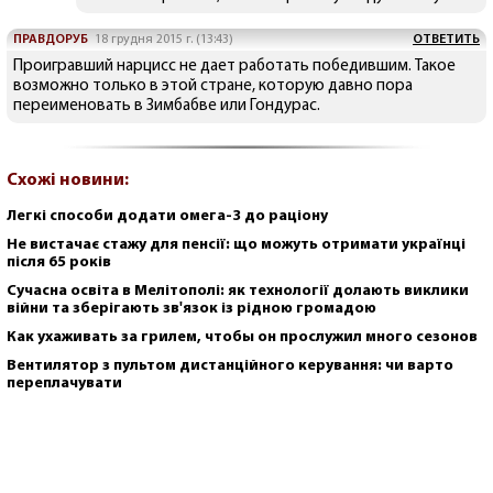
ПРАВДОРУБ
18 грудня 2015 г. (13:43)
ОТВЕТИТЬ
Проигравший нарцисс не дает работать победившим. Такое
возможно только в этой стране, которую давно пора
переименовать в Зимбабве или Гондурас.
Схожі новини:
Легкі способи додати омега-3 до раціону
Не вистачає стажу для пенсії: що можуть отримати українці
після 65 років
Сучасна освіта в Мелітополі: як технології долають виклики
війни та зберігають зв'язок із рідною громадою
Как ухаживать за грилем, чтобы он прослужил много сезонов
Вентилятор з пультом дистанційного керування: чи варто
переплачувати