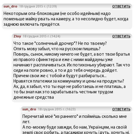
sun_dro
18 грудня 2015 г. (12:39)
ОТВЕТИТЬ
Некоторым опа-блоковцам (не особо идейным) надо
поменьше майку рвать на камеру, а то несолидно будет, когда
заднюю включать придётся.
Zloy
18 грудня 2015 г. (14:24)
ОТВЕТИТЬ
Что такое "солнечный дрочер"? Не по твоему?
Опять мову забыл, что на русском пишешь?
Поверь, сынок, никому ничего не будет, а вот твои братья
из правого сфинктера и еже с ними майдауны уже
начинают расплачиваться. Их потихоньку убирают. Так что
сиди на попе ровно, а то и до тебя очередь дойдет.
Причем свои же с тобой и будут разбираться...
Нравятся платежки за коммуналку и цены на продукты?
Ах, да, я забыл, что ты еще не работаешь и не платишь, а
то бы знал как это зарабатывать честным трудом
денежные средства
sun_dro
18 грудня 2015 г. (16:23)
ОТВЕТИТЬ
Перечитай моё "из раннего" и поймёшь сколько мне
лет.
А по-моєму буде завжди, бо нам, Українцям, на своїй
землі своє робить, а пасажири хочуть їдуть. хочуть ні.