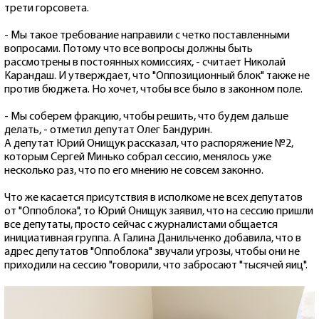
трети горсовета.
- Мы такое требование направили с четко поставленными
вопросами. Потому что все вопросы должны быть
рассмотрены в постоянных комиссиях, - считает Николай
Карандаш. И утверждает, что "Оппозиционный блок" также не
против бюджета. Но хочет, чтобы все было в законном поле.
- Мы соберем фракцию, чтобы решить, что будем дальше
делать, - отметил депутат Олег Бандурин.
А депутат Юрий Онищук рассказал, что распоряжение №2,
которым Сергей Минько собрал сессию, менялось уже
несколько раз, что по его мнению не совсем законно.
Что же касается присутствия в исполкоме не всех депутатов
от "Оппоблока", то Юрий Онищук заявил, что на сессию пришли
все депутаты, просто сейчас с журналистами общается
инициативная группа. А Галина Данильченко добавила, что в
адрес депутатов "Оппоблока" звучали угрозы, чтобы они не
приходили на сессию "говорили, что забросают "тысячей яиц".