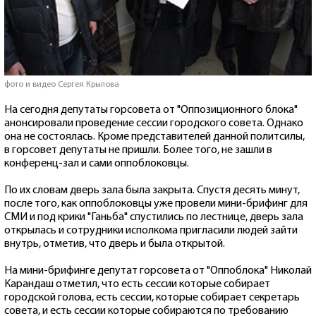
фото и видео Сергея Крылова
На сегодня депутаты горсовета от "Оппозиционного блока"
анонсировали проведение сессии городского совета. Однако
она не состоялась. Кроме представителей данной политсилы,
в горсовет депутаты не пришли. Более того, не зашли в
конференц-зал и сами оппоблоковцы.
По их словам дверь зала была закрыта. Спустя десять минут,
после того, как оппоблоковцы уже провели мини-брифинг для
СМИ и под крики "Ганьба" спустились по лестнице, дверь зала
открылась и сотрудники исполкома пригласили людей зайти
внутрь, отметив, что дверь и была открытой.
На мини-брифинге депутат горсовета от "Оппоблока" Николай
Карандаш отметил, что есть сессии которые собирает
городской голова, есть сессии, которые собирает секретарь
совета, и есть сессии которые собираются по требованию