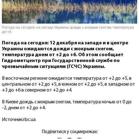
Погода на сегодня: на западе Украины дожди с мокрым снегом, температура
до +6
Погода на сегодня: 12 декабря на западе и в центре
Украины ожидаются дожди с мокрым снегом,
температура днем от +2 до +6. Об этом сообщает
Гидрометцентр при Государственной службе по
чрезвычайным ситуациям (ГСЧС) Украины.
В восточном регионе ожидается температура от +2 до +5, в
центральном от +2 до +5, в южном от +2 до +5, в западном от
+3 до +6 в северном от +2 до +4.
В Киеве дождь с мокрым снегом, температура ночью от 0 до
-2, днем от +2 до +4.
Источник:rbc.ua
Поділитися у соцмережах: