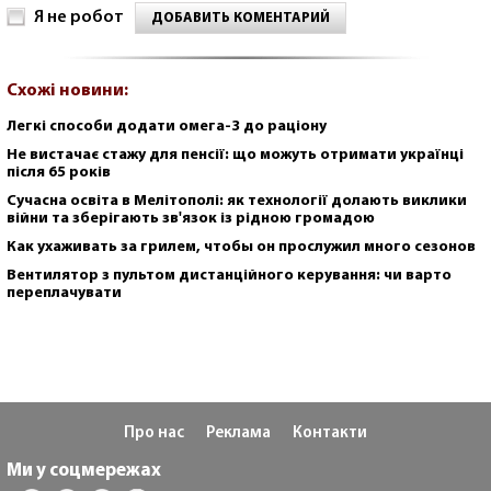
Я не робот
ДОБАВИТЬ КОМЕНТАРИЙ
Схожі новини:
Легкі способи додати омега-3 до раціону
Не вистачає стажу для пенсії: що можуть отримати українці
після 65 років
Сучасна освіта в Мелітополі: як технології долають виклики
війни та зберігають зв'язок із рідною громадою
Как ухаживать за грилем, чтобы он прослужил много сезонов
Вентилятор з пультом дистанційного керування: чи варто
переплачувати
Про нас
Реклама
Контакти
Ми у соцмережах